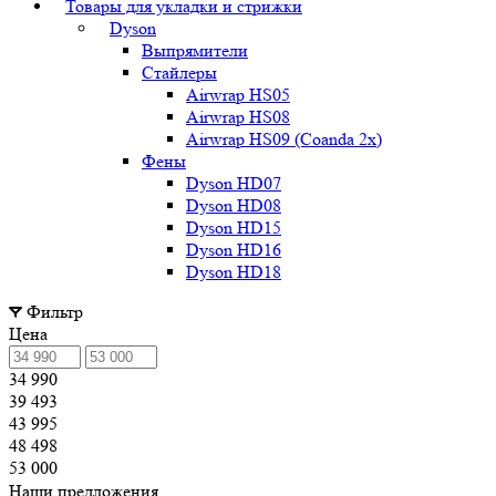
Товары для укладки и стрижки
Dyson
Выпрямители
Стайлеры
Airwrap HS05
Airwrap HS08
Airwrap HS09 (Coanda 2x)
Фены
Dyson HD07
Dyson HD08
Dyson HD15
Dyson HD16
Dyson HD18
Фильтр
Цена
34 990
39 493
43 995
48 498
53 000
Наши предложения