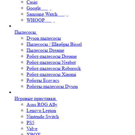
Casio
Google
Samsung Watch
WHOOP
Пылесосы
Dyson пылесосы
Пылесосы / Швабры Bissel
Пылесосы Dreame
Робот-пылесосы Dreame
Робот-пылесосы Neabot
Робот-пылесосы Roborock
Робот-пылесосы Xiaomi
Роботы Ecovacs
Роботы-пылесосы Dyson
Игровые приставки
Asus ROG Ally
Lenovo Legion
Nintendo Switch
PS5
Valve
XBOX