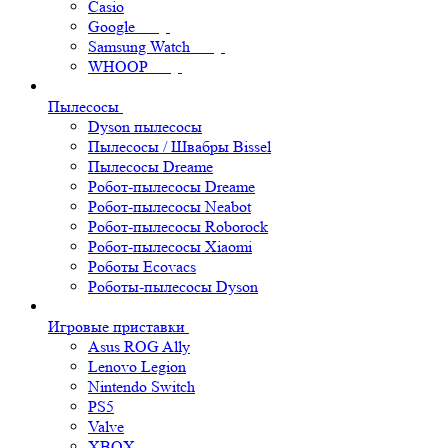
Casio
Google
Samsung Watch
WHOOP
Пылесосы
Dyson пылесосы
Пылесосы / Швабры Bissel
Пылесосы Dreame
Робот-пылесосы Dreame
Робот-пылесосы Neabot
Робот-пылесосы Roborock
Робот-пылесосы Xiaomi
Роботы Ecovacs
Роботы-пылесосы Dyson
Игровые приставки
Asus ROG Ally
Lenovo Legion
Nintendo Switch
PS5
Valve
XBOX