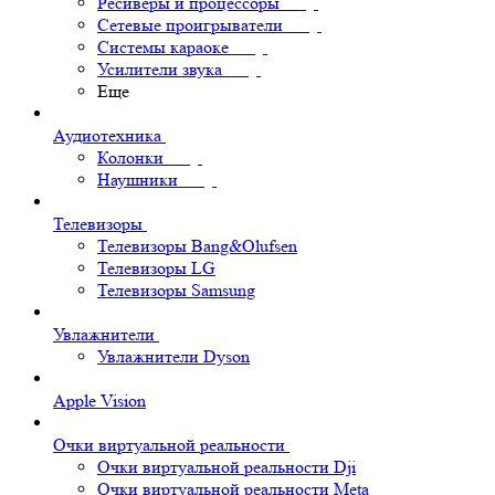
Ресиверы и процессоры
Сетевые проигрыватели
Системы караоке
Усилители звука
Еще
Аудиотехника
Колонки
Наушники
Телевизоры
Телевизоры Bang&Olufsen
Телевизоры LG
Телевизоры Samsung
Увлажнители
Увлажнители Dyson
Apple Vision
Очки виртуальной реальности
Очки виртуальной реальности Dji
Очки виртуальной реальности Meta