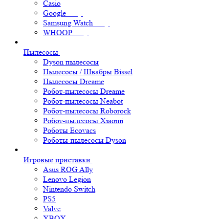
Casio
Google
Samsung Watch
WHOOP
Пылесосы
Dyson пылесосы
Пылесосы / Швабры Bissel
Пылесосы Dreame
Робот-пылесосы Dreame
Робот-пылесосы Neabot
Робот-пылесосы Roborock
Робот-пылесосы Xiaomi
Роботы Ecovacs
Роботы-пылесосы Dyson
Игровые приставки
Asus ROG Ally
Lenovo Legion
Nintendo Switch
PS5
Valve
XBOX