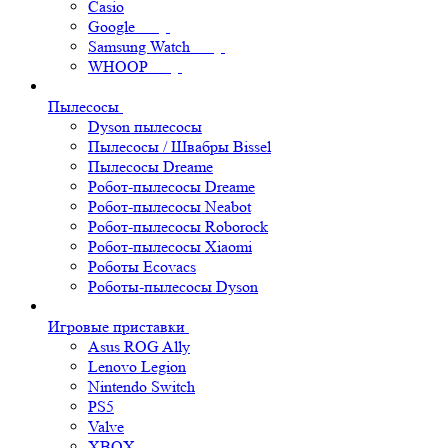
Casio
Google
Samsung Watch
WHOOP
Пылесосы
Dyson пылесосы
Пылесосы / Швабры Bissel
Пылесосы Dreame
Робот-пылесосы Dreame
Робот-пылесосы Neabot
Робот-пылесосы Roborock
Робот-пылесосы Xiaomi
Роботы Ecovacs
Роботы-пылесосы Dyson
Игровые приставки
Asus ROG Ally
Lenovo Legion
Nintendo Switch
PS5
Valve
XBOX