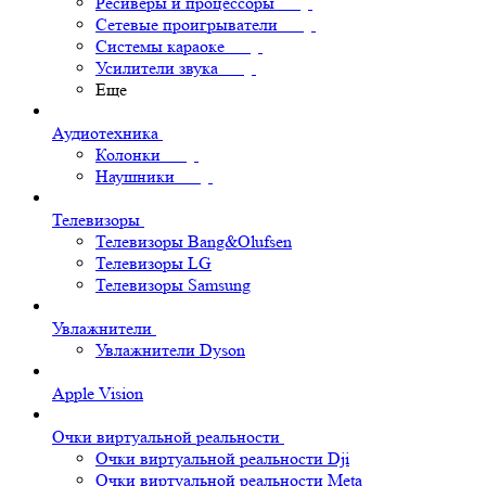
Ресиверы и процессоры
Сетевые проигрыватели
Системы караоке
Усилители звука
Еще
Аудиотехника
Колонки
Наушники
Телевизоры
Телевизоры Bang&Olufsen
Телевизоры LG
Телевизоры Samsung
Увлажнители
Увлажнители Dyson
Apple Vision
Очки виртуальной реальности
Очки виртуальной реальности Dji
Очки виртуальной реальности Meta