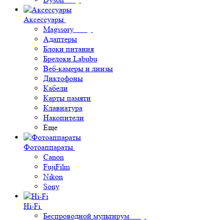
Аксессуары
Magssory
Адаптеры
Блоки питания
Брелоки Labubu
Веб-камеры и линзы
Диктофоны
Кабели
Карты памяти
Клавиатура
Накопители
Еще
Фотоаппараты
Canon
FujiFilm
Nikon
Sony
Hi-Fi
Беспроводной мультирум