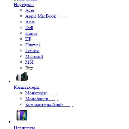
Ноутбуки
Acer
Apple MacBook
Asus
Dell
Honor
HP
Huawei
Lenovo
Microsoft
MSI
Еще
Компьютеры
Мониторы
Моноблоки
Компьютеры Apple
Планшеты