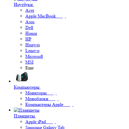
Ноутбуки
Acer
Apple MacBook
Asus
Dell
Honor
HP
Huawei
Lenovo
Microsoft
MSI
Еще
Компьютеры
Мониторы
Моноблоки
Компьютеры Apple
Планшеты
Apple iPad
Samsung Galaxy Tab