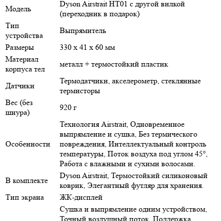
Dyson Airstrait HT01 с другой вилкой
Модель
(переходник в подарок)
Тип
Выпрямитель
устройства
Размеры
330 x 41 x 60 мм
Материал
металл + термостойкий пластик
корпуса тел
Термодатчики, акселерометр, стеклянные
Датчики
термисторы
Вес (без
920 г
шнура)
Технология Airstrait, Одновременное
выпрямление и сушка, Без термического
Особенности
повреждения, Интеллектуальный контроль
температуры, Поток воздуха под углом 45°,
Работа с влажными и сухими волосами.
Dyson Airstrait, Термостойкий силиконовый
В комплекте
коврик, Элегантный футляр для хранения.
Тип экрана
ЖК-дисплей
Сушка и выпрямление одним устройством,
Точный воздушный поток, Поддержка