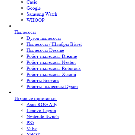
Casio
Google
Samsung Watch
WHOOP
Пылесосы
Dyson пылесосы
Пылесосы / Швабры Bissel
Пылесосы Dreame
Робот-пылесосы Dreame
Робот-пылесосы Neabot
Робот-пылесосы Roborock
Робот-пылесосы Xiaomi
Роботы Ecovacs
Роботы-пылесосы Dyson
Игровые приставки
Asus ROG Ally
Lenovo Legion
Nintendo Switch
PS5
Valve
XBOX