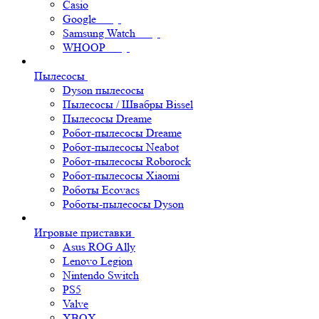
Casio
Google
Samsung Watch
WHOOP
Пылесосы
Dyson пылесосы
Пылесосы / Швабры Bissel
Пылесосы Dreame
Робот-пылесосы Dreame
Робот-пылесосы Neabot
Робот-пылесосы Roborock
Робот-пылесосы Xiaomi
Роботы Ecovacs
Роботы-пылесосы Dyson
Игровые приставки
Asus ROG Ally
Lenovo Legion
Nintendo Switch
PS5
Valve
XBOX