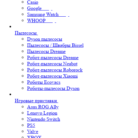
Casio
Google
Samsung Watch
WHOOP
Пылесосы
Dyson пылесосы
Пылесосы / Швабры Bissel
Пылесосы Dreame
Робот-пылесосы Dreame
Робот-пылесосы Neabot
Робот-пылесосы Roborock
Робот-пылесосы Xiaomi
Роботы Ecovacs
Роботы-пылесосы Dyson
Игровые приставки
Asus ROG Ally
Lenovo Legion
Nintendo Switch
PS5
Valve
XBOX