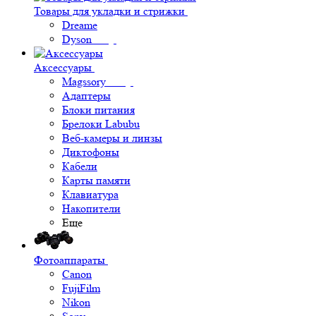
Товары для укладки и стрижки
Dreame
Dyson
Аксессуары
Magssory
Адаптеры
Блоки питания
Брелоки Labubu
Веб-камеры и линзы
Диктофоны
Кабели
Карты памяти
Клавиатура
Накопители
Еще
Фотоаппараты
Canon
FujiFilm
Nikon