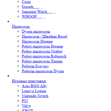
Casio
Google
Samsung Watch
WHOOP
Пылесосы
Dyson пылесосы
Пылесосы / Швабры Bissel
Пылесосы Dreame
Робот-пылесосы Dreame
Робот-пылесосы Neabot
Робот-пылесосы Roborock
Робот-пылесосы Xiaomi
Роботы Ecovacs
Роботы-пылесосы Dyson
Игровые приставки
Asus ROG Ally
Lenovo Legion
Nintendo Switch
PS5
Valve
XBOX