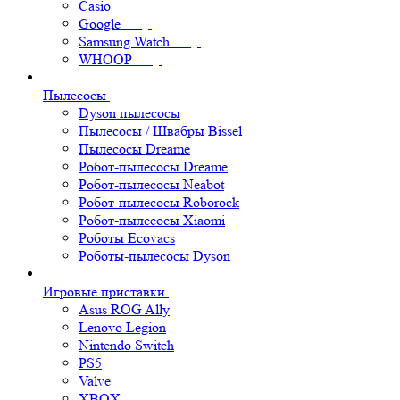
Casio
Google
Samsung Watch
WHOOP
Пылесосы
Dyson пылесосы
Пылесосы / Швабры Bissel
Пылесосы Dreame
Робот-пылесосы Dreame
Робот-пылесосы Neabot
Робот-пылесосы Roborock
Робот-пылесосы Xiaomi
Роботы Ecovacs
Роботы-пылесосы Dyson
Игровые приставки
Asus ROG Ally
Lenovo Legion
Nintendo Switch
PS5
Valve
XBOX