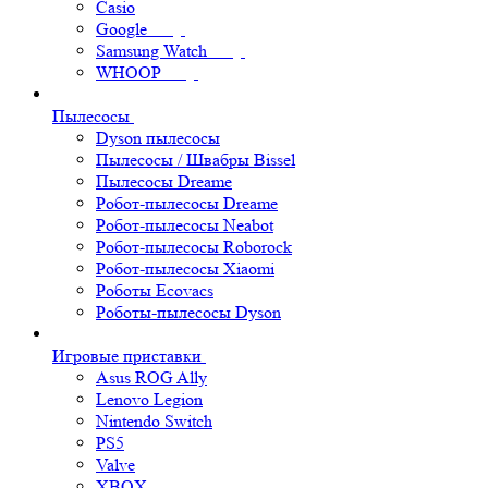
Casio
Google
Samsung Watch
WHOOP
Пылесосы
Dyson пылесосы
Пылесосы / Швабры Bissel
Пылесосы Dreame
Робот-пылесосы Dreame
Робот-пылесосы Neabot
Робот-пылесосы Roborock
Робот-пылесосы Xiaomi
Роботы Ecovacs
Роботы-пылесосы Dyson
Игровые приставки
Asus ROG Ally
Lenovo Legion
Nintendo Switch
PS5
Valve
XBOX