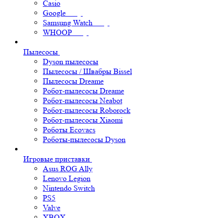
Casio
Google
Samsung Watch
WHOOP
Пылесосы
Dyson пылесосы
Пылесосы / Швабры Bissel
Пылесосы Dreame
Робот-пылесосы Dreame
Робот-пылесосы Neabot
Робот-пылесосы Roborock
Робот-пылесосы Xiaomi
Роботы Ecovacs
Роботы-пылесосы Dyson
Игровые приставки
Asus ROG Ally
Lenovo Legion
Nintendo Switch
PS5
Valve
XBOX