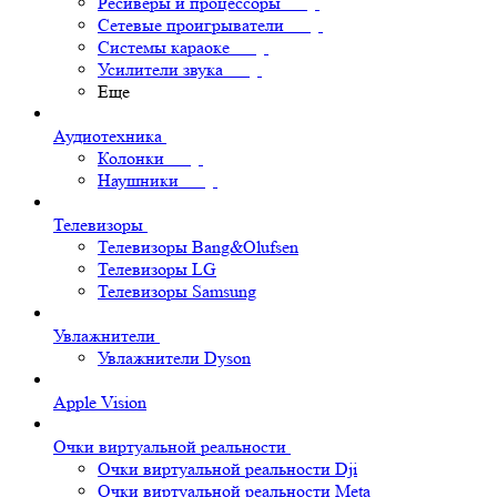
Ресиверы и процессоры
Сетевые проигрыватели
Системы караоке
Усилители звука
Еще
Аудиотехника
Колонки
Наушники
Телевизоры
Телевизоры Bang&Olufsen
Телевизоры LG
Телевизоры Samsung
Увлажнители
Увлажнители Dyson
Apple Vision
Очки виртуальной реальности
Очки виртуальной реальности Dji
Очки виртуальной реальности Meta