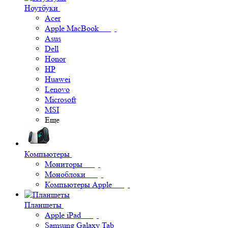
Ноутбуки
Acer
Apple MacBook
Asus
Dell
Honor
HP
Huawei
Lenovo
Microsoft
MSI
Еще
Компьютеры
Мониторы
Моноблоки
Компьютеры Apple
Планшеты
Apple iPad
Samsung Galaxy Tab