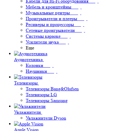
Кабели для Hi-Fi оборудования
Мебель и кронштейны
Музыкальные центры
Проигрыватели и плееры
Ресиверы и процессоры
Сетевые проигрыватели
Системы караоке
Усилители звука
Еще
Аудиотехника
Колонки
Наушники
Телевизоры
Телевизоры Bang&Olufsen
Телевизоры LG
Телевизоры Samsung
Увлажнители
Увлажнители Dyson
Apple Vision