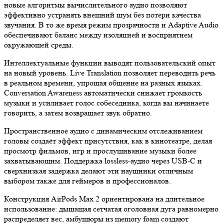
новые алгоритмы вычислительного аудио позволяют
эффективно устранять внешний шум без потери качества
звучания. В то же время режим прозрачности и Adaptive Audio
обеспечивают баланс между изоляцией и восприятием
окружающей среды.
Интеллектуальные функции выводят пользовательский опыт
на новый уровень. Live Translation позволяет переводить речь
в реальном времени, упрощая общение на разных языках.
Conversation Awareness автоматически снижает громкость
музыки и усиливает голос собеседника, когда вы начинаете
говорить, а затем возвращает звук обратно.
Пространственное аудио с динамическим отслеживанием
головы создаёт эффект присутствия, как в кинотеатре, делая
просмотр фильмов, игр и прослушивание музыки более
захватывающим. Поддержка lossless-аудио через USB-C и
сверхнизкая задержка делают эти наушники отличным
выбором также для геймеров и профессионалов.
Конструкция AirPods Max 2 ориентирована на длительное
использование: дышащая сетчатая оголовная дуга равномерно
распределяет вес, амбушюры из memory foam создают