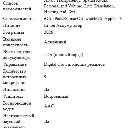
ANC, Transparency, Spatial Audio,
Список
Personalized Volume, Live Translation,
возможностей
Hearing Aid, Siri
Совместимость
iOS, iPadOS, macOS, watchOS, Apple TV
Питание
Li-ion Аккумулятор
Год релиза
2026
Внешняя
Алюминий
поверхность
Время зарядки
~2 ч (полный заряд)
аккумулятора
Управление
Digital Crown, кнопка режимов
Количество
встроенных
9
микрофоно
Индикация
Да
Усилитель
Встроенный
Беспроводной
AAC
кодек
Настраиваемый
звуковой
Да
эквалайзер