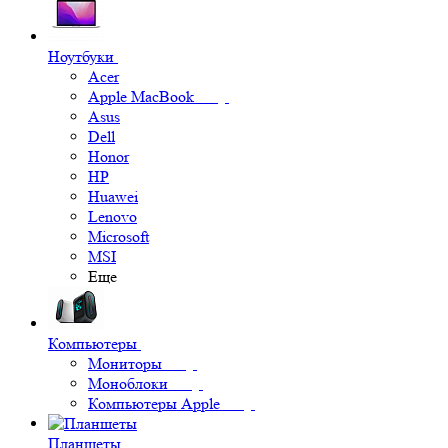
Ноутбуки
Acer
Apple MacBook
Asus
Dell
Honor
HP
Huawei
Lenovo
Microsoft
MSI
Еще
Компьютеры
Мониторы
Моноблоки
Компьютеры Apple
Планшеты