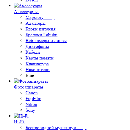
Аксессуары
Magssory
Адаптеры
Блоки питания
Брелоки Labubu
Веб-камеры и линзы
Диктофоны
Кабели
Карты памяти
Клавиатура
Накопители
Еще
Фотоаппараты
Canon
FujiFilm
Nikon
Sony
Hi-Fi
Беспроводной мультирум