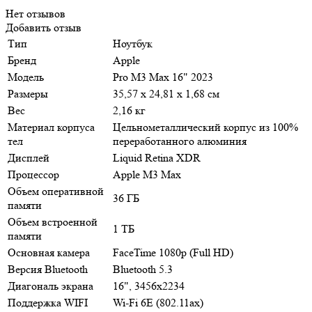
Нет отзывов
Добавить отзыв
Тип
Ноутбук
Бренд
Apple
Модель
Pro M3 Max 16" 2023
Размеры
35,57 х 24,81 х 1,68 см
Вес
2,16 кг
Материал корпуса
Цельнометаллический корпус из 100%
тел
переработанного алюминия
Дисплей
Liquid Retina XDR
Процессор
Apple M3 Max
Объем оперативной
36 ГБ
памяти
Объем встроенной
1 ТБ
памяти
Основная камера
FaceTime 1080p (Full HD)
Версия Bluetooth
Bluetooth 5.3
Диагональ экрана
16", 3456x2234
Поддержка WIFI
Wi-Fi 6E (802.11ax)