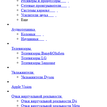
Ресиверы и процессоры
Сетевые проигрыватели
Системы караоке
Усилители звука
Еще
Аудиотехника
Колонки
Наушники
Телевизоры
Телевизоры Bang&Olufsen
Телевизоры LG
Телевизоры Samsung
Увлажнители
Увлажнители Dyson
Apple Vision
Очки виртуальной реальности
Очки виртуальной реальности Dji
Очки виртуальной реальности Meta