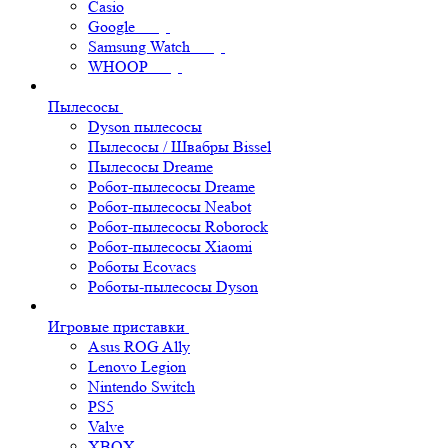
Casio
Google
Samsung Watch
WHOOP
Пылесосы
Dyson пылесосы
Пылесосы / Швабры Bissel
Пылесосы Dreame
Робот-пылесосы Dreame
Робот-пылесосы Neabot
Робот-пылесосы Roborock
Робот-пылесосы Xiaomi
Роботы Ecovacs
Роботы-пылесосы Dyson
Игровые приставки
Asus ROG Ally
Lenovo Legion
Nintendo Switch
PS5
Valve
XBOX