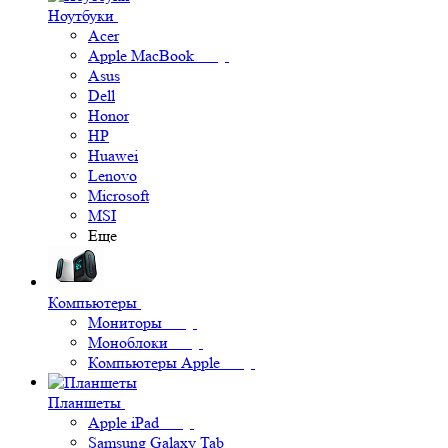
Ноутбуки
Acer
Apple MacBook
Asus
Dell
Honor
HP
Huawei
Lenovo
Microsoft
MSI
Еще
Компьютеры
Мониторы
Моноблоки
Компьютеры Apple
Планшеты
Apple iPad
Samsung Galaxy Tab