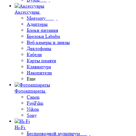
Аксессуары
Magssory
Адаптеры
Блоки питания
Брелоки Labubu
Веб-камеры и линзы
Диктофоны
Кабели
Карты памяти
Клавиатура
Накопители
Еще
Фотоаппараты
Canon
FujiFilm
Nikon
Sony
Hi-Fi
Беспроводной мультирум