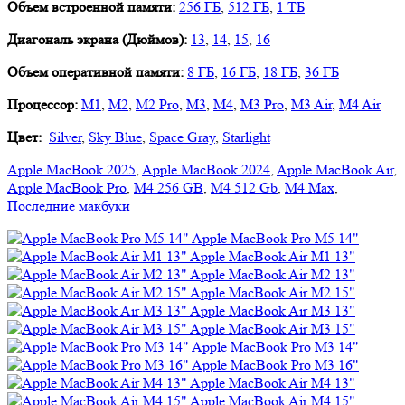
Объем встроенной памяти:
256 ГБ
,
512 ГБ
,
1 ТБ
Диагональ экрана (Дюймов):
13
,
14
,
15
,
16
Объем оперативной памяти:
8 ГБ
,
16 ГБ
,
18 ГБ
,
36 ГБ
Процессор:
M1
,
M2
,
M2 Pro
,
M3
,
M4
,
M3 Pro
,
M3 Air
,
M4 Air
Цвет:
Silver
,
Sky Blue
,
Space Gray
,
Starlight
Apple MacBook 2025
,
Apple MacBook 2024
,
Apple MacBook Air
,
Apple MacBook Pro
,
M4 256 GB
,
M4 512 Gb
,
M4 Max
,
Последние макбуки
Apple MacBook Pro M5 14"
Apple MacBook Air M1 13"
Apple MacBook Air M2 13"
Apple MacBook Air M2 15"
Apple MacBook Air M3 13"
Apple MacBook Air M3 15"
Apple MacBook Pro M3 14"
Apple MacBook Pro M3 16"
Apple MacBook Air M4 13"
Apple MacBook Air M4 15"