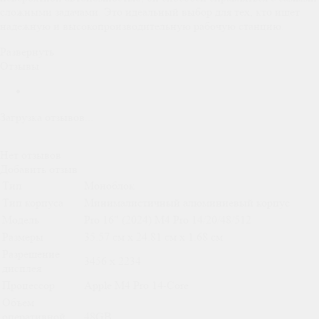
сложными задачами. Это идеальный выбор для тех, кто ищет
надежную и высокопроизводительную рабочую станцию.
Развернуть
Отзывы
Загрузка отзывов...
Нет отзывов
Добавить отзыв
Тип
Моноблок
Тип корпуса
Минималистичный алюминиевый корпус
Модель
Pro 16" (2024) M4 Pro 14/20/48/512
Размеры
35.57 см x 24.81 см x 1.68 см
Разрешение
3456 x 2234
дисплея
Процессор
Apple M4 Pro 14-Core
Объем
оперативной
48GB