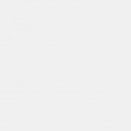
Цена действительна только для интернет-магазина и может
отличаться от цен в розничных магазинах
Описание
Отзывы
Характеристики
MacBook Pro 16" 2024 с чипом M4 Pro предлагает высокую
производительность, отличное качество изображения и
впечатляющую автономность. Чип M4 Pro включает 14 ядер
CPU и 20 ядер GPU, а также 16-ядерный Neural Engine для
машинного обучения. С этим чипом MacBook Pro справляется с
любыми задачами, от создания 3D-графики до редактирования
видео в реальном времени. Liquid Retina XDR дисплей с
поддержкой 1 миллиарда цветов и яркостью до 1600 нит
позволяет наслаждаться потрясающим качеством изображения,
что идеально подходит для работы в любых условиях
освещения. Время работы батареи достигает до 24 часов
видеопотока, а с поддержкой быстрой зарядки всего за 30 минут
можно получить до 50% заряда.
Ноутбук идеально подходит для профессионалов, таких как
видеомонтажеры, дизайнеры, инженеры и разработчики