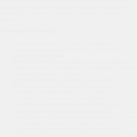
программного обеспечения. С поддержкой Apple Intelligence,
MacBook Pro помогает вам быть более продуктивным, а также
гарантирует безопасность данных с помощью встроенной
защиты.
Основные особенности:
Производительность: Чип M4 Pro обеспечивает до 3,5 раз
более высокую производительность по сравнению с
предыдущими моделями.
Батарея: До 24 часов автономной работы, что является
рекордом для Mac. Поддержка быстрой зарядки позволяет
получить 50% заряда за 30 минут
Дисплей: Liquid Retina XDR с яркостью до 1600 нит для
HDR-контента и до 1000 нит для SDR-контента,
обеспечивая отличную видимость при любом
освещении. Встроенная технология ProMotion с
адаптивной частотой обновления до 120 Гц делает
отображение на экране невероятно плавным
Apple Intelligence: Интегрированная персональная система
искусственного интеллекта, которая помогает в
повседневных задачах, включая улучшение работы с
текстами, поиск в фотографиях, и создание оригинальных