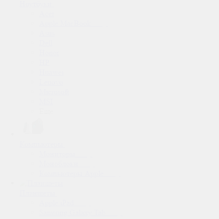
Ноутбуки
Acer
Apple MacBook
Asus
Dell
Honor
HP
Huawei
Lenovo
Microsoft
MSI
Еще
Компьютеры
Мониторы
Моноблоки
Компьютеры Apple
Планшеты
Apple iPad
Samsung Galaxy Tab