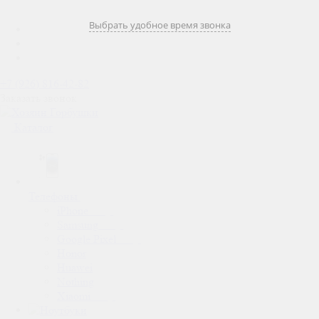
Выбрать удобное время звонка
+7 (926) 816-42-82
Заказать звонок
Каталог
Телефоны
iPhone
Samsung
Google Pixel
Honor
Huawei
Nothing
Xiaomi