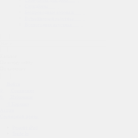
Саундбары
Беспроводные колонки
Встраиваемая акустика
Всепогодная акустика
Каталог
По всему сайту
По каталогу
Войти
0
Сравнение
0
Избранное
0
Корзина
Акции
Сервисный центр
Ремонт iPad
Trade In