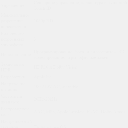
Сенсорное управление, клавиатура с функцией
Управление
Touch ID
Максимальное
разрешение
1080p HD
видеосъемки
Количество
встроенных
3
микрофоно
Программирование, фото- и видеомонтаж, 3D
Использование
моделирование, игры, офисные задачи
Технология
HDR10 и Dolby Vision
HDR
Разработчик
Apple Inc.
Напряжение
100-240V AC, 50-60Hz
питания
Частотный
20Hz-20kHz
диапазон
Беспроводной
AAC, MP3, Apple Lossless, FLAC, Dolby Atmos
кодек
Настраиваемый
звуковой
Да, через macOS