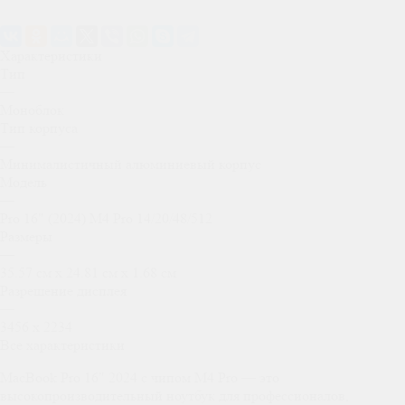
Характеристики
Тип
—
Моноблок
Тип корпуса
—
Минималистичный алюминиевый корпус
Модель
—
Pro 16" (2024) M4 Pro 14/20/48/512
Размеры
—
35.57 см x 24.81 см x 1.68 см
Разрешение дисплея
—
3456 x 2234
Все характеристики
MacBook Pro 16" 2024 с чипом M4 Pro — это
высокопроизводительный ноутбук для профессионалов,