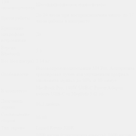
Тип
Шестидинамиковая аудиосистема
звукоизлучателя
До 24 часов при воспроизведении видео, до 17
Время работы
часов работы в интернете
Крепление
микрофона
Да
встроенный
Версия
5.3
Bluetooth
Вес (без шнура)
2.14 кг
Высокопроизводительный M4 Pro, Аппаратная
Особенности
трассировка лучей для улучшенной графики,
мновенная зарядка до 50% за 30 минут
MacBook Pro, 140W USB-C Power Adapter,
В комплекте
кабель USB-C to MagSafe 3 (2 м)
Диагональ
16.2 дюйма
экрана
Соотношение
16:10
сторон
Тип экрана
Liquid Retina XDR
1000 нитов (стандартная яркость), 1600 нитов