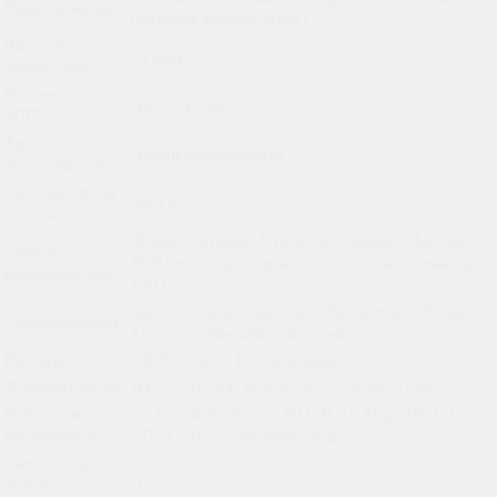
Яркость экрана
(пиковая яркость HDR)
Число ядер
14 ядер
процессора
Поддержка
Да, Wi-Fi 6E
WIFI
Тип
Литий-полимерный
аккумулятора
Операционная
macOS
система
iPhone Mirroring, Universal Clipboard, AirDrop,
Список
ProMotion (адаптивная частота обновления до
возможностей
120 Гц)
macOS, совместимость с iPhone через iPhone
Совместимость
Mirroring, Внешние дисплеи
Питание
140W USB-C Power Adapter
Форматы видео
HEVC, H.264, ProRes, AV1, Dolby Vision
Разъемы и
3x Thunderbolt 5, 1x HDMI, 1x MagSafe 3, 1x
интерфейсы
SDXC, 1x 3.5mm audio jack
Светодиодная
подсветка
Да