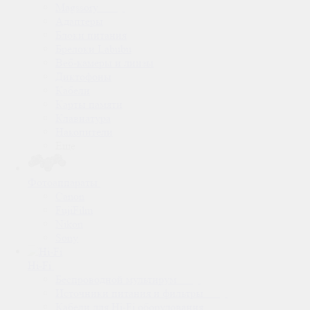
Magssory
Адаптеры
Блоки питания
Брелоки Labubu
Веб-камеры и линзы
Диктофоны
Кабели
Карты памяти
Клавиатура
Накопители
Еще
Фотоаппараты
Canon
FujiFilm
Nikon
Sony
Hi-Fi
Беспроводной мультирум
Источники питания и фильтры
Кабели для Hi-Fi оборудования