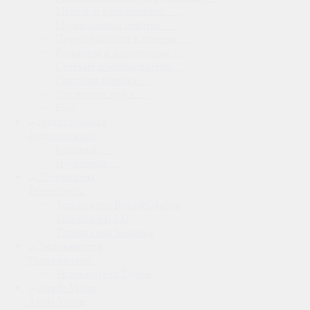
Мебель и кронштейны
Музыкальные центры
Проигрыватели и плееры
Ресиверы и процессоры
Сетевые проигрыватели
Системы караоке
Усилители звука
Еще
Аудиотехника
Колонки
Наушники
Телевизоры
Телевизоры Bang&Olufsen
Телевизоры LG
Телевизоры Samsung
Увлажнители
Увлажнители Dyson
Apple Vision