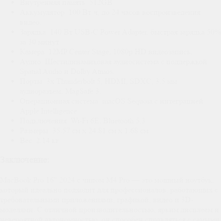
Внутренняя память: 512GB
Аккумулятор: 100 Вт·ч, до 24 часов воспроизведения
видео.
Зарядка: 140 Вт USB-C Power Adapter, быстрая зарядка 50%
за 30 минут
Камера: 12MP Center Stage, 1080p HD видеозапись.
Аудио: Шестидинамиковая аудиосистема с поддержкой
Spatial Audio и Dolby Atmos.
Порты: 3x Thunderbolt 5, HDMI, SDXC, 3.5 мм
аудиоразъем, MagSafe 3.
Операционная система: macOS Sequoia с интеграцией
Apple Intelligence
Подключения: Wi-Fi 6E, Bluetooth 5.3
Размеры: 35.57 см x 24.81 см x 1.68 см
Вес: 2.14 кг
Заключение:
MacBook Pro 16" 2024 с чипом M4 Pro — это мощный ноутбук,
который идеально подходит для профессионалов, работающих с
требовательными приложениями, графикой, видео и 3D-
моделями. С отличной производительностью, ярким дисплеем и
невероятной автономностью, он способен справляться с самыми