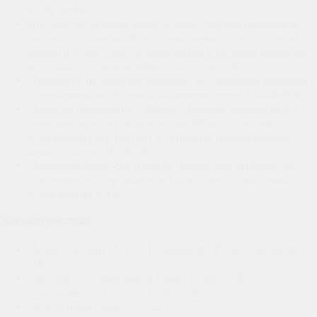
изображений.
Высококачественная аудиосистема: Шестидинамиковая
система с поддержкой пространственного звука (Spatial
Audio) и Dolby Atmos создаёт живое и глубокое аудио для
всех ваших мультимедийных потребностей
Поддержка нескольких дисплеев: до 2 внешних дисплеев с
разрешением до 6K при подключении через Thunderbolt.
Простота интеграции с iPhone: MacBook поддерживает
функцию зеркалирования экрана iPhone, позволяя
использовать его контент и управлять приложениями
прямо с экрана MacBook.
Производительность графики: поддержка аппаратного
ускорения трассировки лучей для более реалистичных
изображений и игр.
Характеристики:
Процессор: чип M4 Pro, 14-ядерный CPU и 20-ядерный
GPU.
Дисплей: 16,2-дюймовый Liquid Retina XDR с
разрешением 3456 х 2234 пикселей.
Оперативная память: 48GB