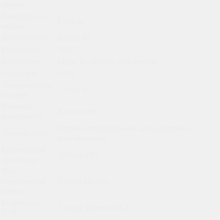
экрана
Поверхность
Гладкая
экрана
Тип матрицы
Retina, IPS
Карт-ридер
SDXC
Клавиатура
Magic Keyboard с подсветкой
Год релиза
2024
Энергоемкость
100 Вт·ч
батареи
Внешняя
Алюминий
поверхность
Тихий, оптимизирован для домашнего
Уровень шума
использования
Графический
20-Core GPU
процессор
Тип
оперативной
Unified Memory
памяти
Количество
3 порта Thunderbolt 5
USB