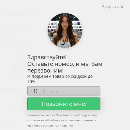
Закрыть
Уточнение цены
+7 (499) 388-95-23
В TG-канале
Акции
Сервисный центр
Ремонт iPad
Здравствуйте!
Trade In
Оставьте номер, и мы Вам
Подарочные сертификаты
перезвоним!
Ремонт iPhone
И подберем товар со скидкой до
Ремонт MacBook
70%!
Компания
О компании
Позвоните мне!
Отзывы
Реквизиты
Нажимая на кнопку "
Позвоните мне
", я даю свое
Блог
согласие на обработку персональных данных и
Контакты
принимаю
условия соглашения