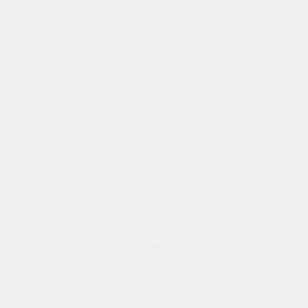
памяти
Объем
встроенной
512GB
памяти
Количество
1 камера (12 МП)
камер
Разъем для
подключения
Да, 3.5 мм
наушников
Возможность
быстрой
Да
зарядки
Сканер
отпечатка
Да, через Touch ID
пальца
Сенсор освещенности, датчики для работы с
Датчики
ProMotion и адаптивной яркостью
Гарантия
1 Год
Тип
Встроенный динамик
акустический