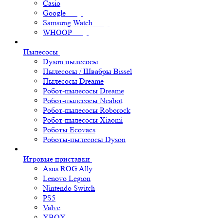
Casio
Google
Samsung Watch
WHOOP
Пылесосы
Dyson пылесосы
Пылесосы / Швабры Bissel
Пылесосы Dreame
Робот-пылесосы Dreame
Робот-пылесосы Neabot
Робот-пылесосы Roborock
Робот-пылесосы Xiaomi
Роботы Ecovacs
Роботы-пылесосы Dyson
Игровые приставки
Asus ROG Ally
Lenovo Legion
Nintendo Switch
PS5
Valve
XBOX