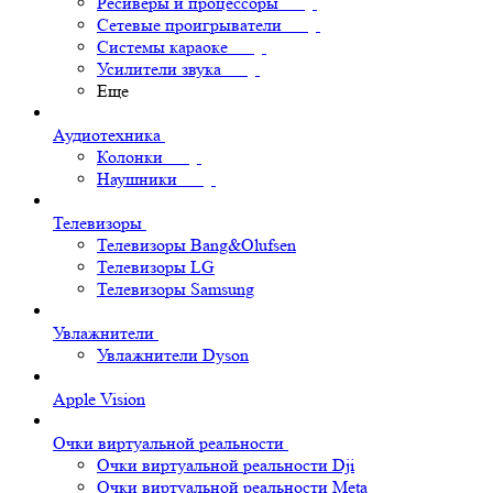
Ресиверы и процессоры
Сетевые проигрыватели
Системы караоке
Усилители звука
Еще
Аудиотехника
Колонки
Наушники
Телевизоры
Телевизоры Bang&Olufsen
Телевизоры LG
Телевизоры Samsung
Увлажнители
Увлажнители Dyson
Apple Vision
Очки виртуальной реальности
Очки виртуальной реальности Dji
Очки виртуальной реальности Meta