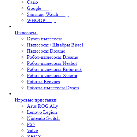
Casio
Google
Samsung Watch
WHOOP
Пылесосы
Dyson пылесосы
Пылесосы / Швабры Bissel
Пылесосы Dreame
Робот-пылесосы Dreame
Робот-пылесосы Neabot
Робот-пылесосы Roborock
Робот-пылесосы Xiaomi
Роботы Ecovacs
Роботы-пылесосы Dyson
Игровые приставки
Asus ROG Ally
Lenovo Legion
Nintendo Switch
PS5
Valve
XBOX