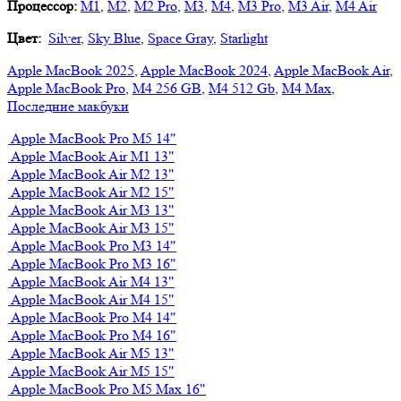
Процессор:
M1
,
M2
,
M2 Pro
,
M3
,
M4
,
M3 Pro
,
M3 Air
,
M4 Air
Цвет:
Silver
,
Sky Blue
,
Space Gray
,
Starlight
Apple MacBook 2025
,
Apple MacBook 2024
,
Apple MacBook Air
,
Apple MacBook Pro
,
M4 256 GB
,
M4 512 Gb
,
M4 Max
,
Последние макбуки
Apple MacBook Pro M5 14"
Apple MacBook Air M1 13"
Apple MacBook Air M2 13"
Apple MacBook Air M2 15"
Apple MacBook Air M3 13"
Apple MacBook Air M3 15"
Apple MacBook Pro M3 14"
Apple MacBook Pro M3 16"
Apple MacBook Air M4 13"
Apple MacBook Air M4 15"
Apple MacBook Pro M4 14"
Apple MacBook Pro M4 16"
Apple MacBook Air M5 13"
Apple MacBook Air M5 15"
Apple MacBook Pro M5 Max 16"