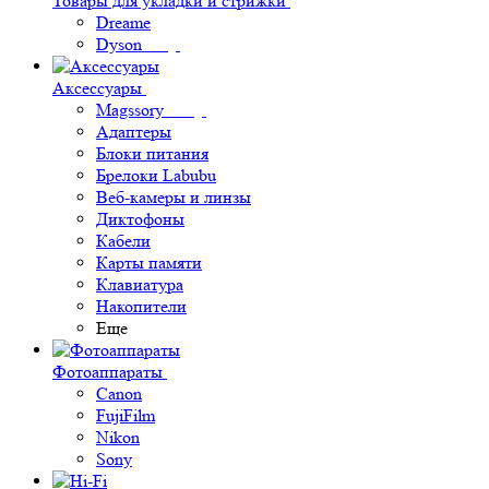
Товары для укладки и стрижки
Dreame
Dyson
Аксессуары
Magssory
Адаптеры
Блоки питания
Брелоки Labubu
Веб-камеры и линзы
Диктофоны
Кабели
Карты памяти
Клавиатура
Накопители
Еще
Фотоаппараты
Canon
FujiFilm
Nikon
Sony