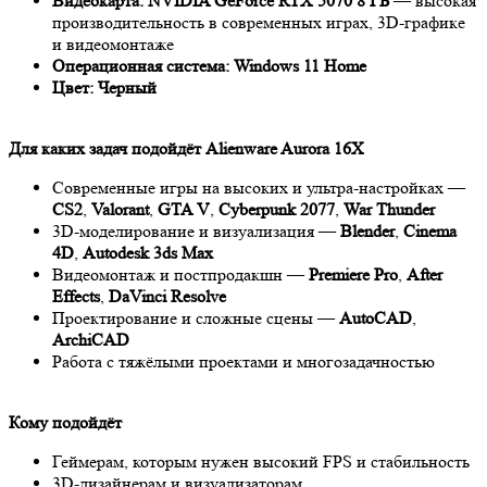
Видеокарта:
NVIDIA GeForce RTX 5070 8 ГБ
— высокая
производительность в современных играх, 3D-графике
и видеомонтаже
Операционная система:
Windows 11 Home
Цвет:
Черный
Для каких задач подойдёт Alienware Aurora 16X
Современные игры на высоких и ультра-настройках —
CS2
,
Valorant
,
GTA V
,
Cyberpunk 2077
,
War Thunder
3D-моделирование и визуализация —
Blender
,
Cinema
4D
,
Autodesk 3ds Max
Видеомонтаж и постпродакшн —
Premiere Pro
,
After
Effects
,
DaVinci Resolve
Проектирование и сложные сцены —
AutoCAD
,
ArchiCAD
Работа с тяжёлыми проектами и многозадачностью
Кому подойдёт
Геймерам, которым нужен высокий FPS и стабильность
3D-дизайнерам и визуализаторам