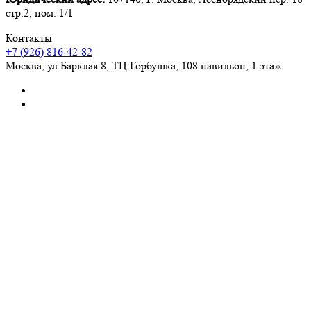
стр.2, пом. 1/1
Контакты
+7 (926) 816-42-82
Москва
,
ул Барклая 8, ТЦ Горбушка, 108 павильон, 1 этаж
Отзывы
5
4.9
© 2026 Хозяин Горбушки
Конфиденциальность
Оферта
Главная
Каталог
0
Корзина
0
Избранные
Кабинет
Испытай
удачу!
Крути колесо и получи скидку на покупку прямо сейчас!
Лови промокод на
1000₽