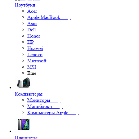
Ноутбуки
Acer
Apple MacBook
Asus
Dell
Honor
HP
Huawei
Lenovo
Microsoft
MSI
Еще
Компьютеры
Мониторы
Моноблоки
Компьютеры Apple
Планшеты