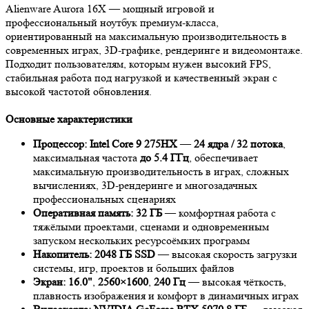
Alienware Aurora 16X — мощный игровой и
профессиональный ноутбук премиум-класса,
ориентированный на максимальную производительность в
современных играх, 3D-графике, рендеринге и видеомонтаже.
Подходит пользователям, которым нужен высокий FPS,
стабильная работа под нагрузкой и качественный экран с
высокой частотой обновления.
Основные характеристики
Процессор:
Intel Core 9 275HX
—
24 ядра / 32 потока
,
максимальная частота
до 5.4 ГГц
, обеспечивает
максимальную производительность в играх, сложных
вычислениях, 3D-рендеринге и многозадачных
профессиональных сценариях
Оперативная память:
32 ГБ
— комфортная работа с
тяжёлыми проектами, сценами и одновременным
запуском нескольких ресурсоёмких программ
Накопитель:
2048 ГБ SSD
— высокая скорость загрузки
системы, игр, проектов и больших файлов
Экран:
16.0"
,
2560×1600
,
240 Гц
— высокая чёткость,
плавность изображения и комфорт в динамичных играх