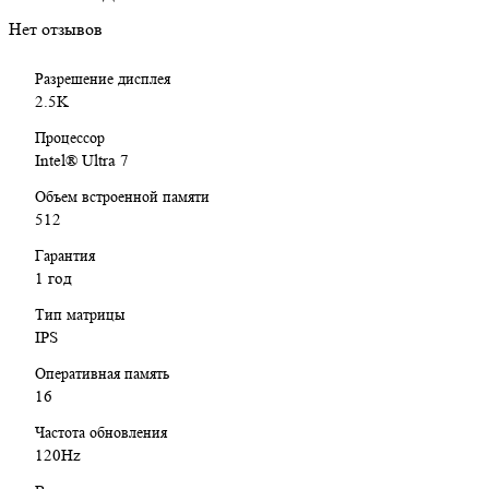
приложениях
Оперативная память:
16 ГБ
— комфортная работа
Нет отзывов
современных игр и профессиональных программ
Накопитель:
512 ГБ SSD
— быстрая загрузка Windows,
Разрешение дисплея
игр и приложений
2.5K
Экран:
16.0"
,
2560×1600
,
120 Гц
— высокая чёткость
изображения и плавность в играх
Процессор
Видеокарта:
NVIDIA GeForce RTX 5050 8 ГБ
—
Intel® Ultra 7
уверенная производительность в современных играх,
Объем встроенной памяти
3D-графике и видеомонтаже
512
Операционная система:
Windows 11 Home
Цвет:
Черный
Гарантия
1 год
Для каких задач подойдёт Alienware Aurora 16
Тип матрицы
IPS
Современные игры на высоких настройках —
CS2
,
Valorant
,
GTA V
,
Cyberpunk 2077
,
War Thunder
Оперативная память
3D-моделирование и визуализация —
Blender
,
Cinema
16
4D
,
Autodesk 3ds Max
Видеомонтаж и постпродакшн —
Premiere Pro
,
After
Частота обновления
Effects
,
DaVinci Resolve
120Hz
Проектирование и работа со сценами —
AutoCAD
,