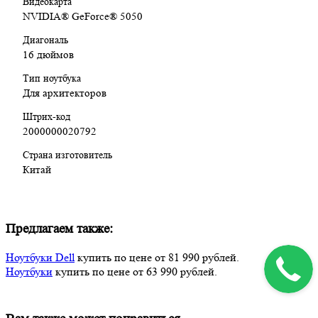
Видеокарта
ArchiCAD
NVIDIА® GеFоrсе® 5050
Работа с тяжёлыми файлами и многозадачность
Диагональ
16 дюймов
Кому подойдёт
Тип ноутбука
Геймерам, которым нужен стабильный FPS
Для архитекторов
Пользователям для игр и работы с графикой
Видеомонтажёрам и дизайнерам
Штрих-код
Тем, кто ищет ноутбук Alienware без переплаты за
2000000020792
флагманские конфигурации
Страна изготовитель
Китай
Особенности
Фирменный дизайн и охлаждение
Alienware
Экран высокого разрешения 16:10
Предлагаем также:
Дискретная графика NVIDIA RTX
Стабильная работа под игровой нагрузкой
Ноутбуки Dell
купить по цене от 81 990 рублей.
Ноутбуки
купить по цене от 63 990 рублей.
Обязательные предустановленные программы:
Да
Бесплатно установим программы