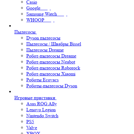
Casio
Google
Samsung Watch
WHOOP
Пылесосы
Dyson пылесосы
Пылесосы / Швабры Bissel
Пылесосы Dreame
Робот-пылесосы Dreame
Робот-пылесосы Neabot
Робот-пылесосы Roborock
Робот-пылесосы Xiaomi
Роботы Ecovacs
Роботы-пылесосы Dyson
Игровые приставки
Asus ROG Ally
Lenovo Legion
Nintendo Switch
PS5
Valve
XBOX