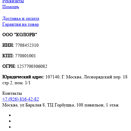
Реквизиты
USB-A
Помощь
HDMI
Аудиоразъём
3.5 мм
Доставка и оплата
Гарантия на товар
Комплектация
ООО "КОЛОРВ"
Ноутбук
ИНН:
7708452310
Зарядное устройство
Кабель питания
КПП:
770801001
Чек
Гарантийный талон
ОГРН:
1257700306082
Юридический адрес:
107140, Г. Москва, Леснорядский пер. 18
Почему выбирают нас
стр.2, пом. 1/1
Рейтинг 5.0 по отзывам
Контакты
Гарантия 1 год
+7 (926) 816-42-82
Доставка по России
Москва
,
ул Барклая 8, ТЦ Горбушка, 108 павильон, 1 этаж
Все способы оплаты
Реальные остатки в наличии
Работаем с 2014 года