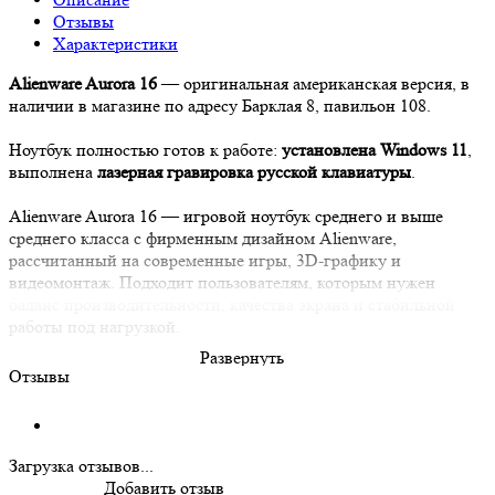
Отзывы
Характеристики
Alienware Aurora 16
— оригинальная американская версия, в
наличии в магазине по адресу Барклая 8, павильон 108.
Ноутбук полностью готов к работе:
установлена Windows 11
,
выполнена
лазерная гравировка русской клавиатуры
.
Alienware Aurora 16 — игровой ноутбук среднего и выше
среднего класса с фирменным дизайном Alienware,
рассчитанный на современные игры, 3D-графику и
видеомонтаж. Подходит пользователям, которым нужен
баланс производительности, качества экрана и стабильной
работы под нагрузкой.
Развернуть
Основные характеристики
Отзывы
Процессор:
Intel Core 7 240H
—
16 ядер / 22 потока
,
максимальная частота
до 5.1 ГГц
, обеспечивает высокий
FPS в играх, быструю работу в многозадачности и
Загрузка отзывов...
стабильную производительность в ресурсоёмких
Добавить отзыв