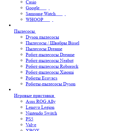
Casio
Google
Samsung Watch
WHOOP
Пылесосы
Dyson пылесосы
Пылесосы / Швабры Bissel
Пылесосы Dreame
Робот-пылесосы Dreame
Робот-пылесосы Neabot
Робот-пылесосы Roborock
Робот-пылесосы Xiaomi
Роботы Ecovacs
Роботы-пылесосы Dyson
Игровые приставки
Asus ROG Ally
Lenovo Legion
Nintendo Switch
PS5
Valve
XBOX