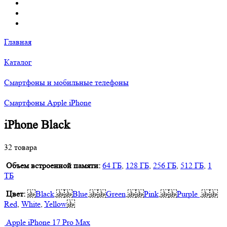
Главная
Каталог
Смартфоны и мобильные телефоны
Смартфоны Apple iPhone
iPhone Black
32 товара
Объем встроенной памяти:
64 ГБ
,
128 ГБ
,
256 ГБ
,
512 ГБ
,
1
ТБ
Цвет:
Black
,
Blue
,
Green
,
Pink
,
Purple
,
Red
,
White
,
Yellow
Apple iPhone 17 Pro Max