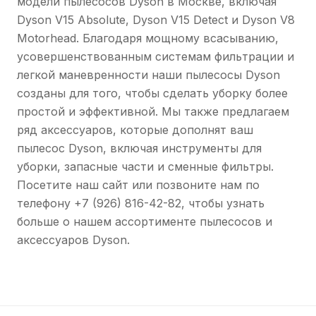
модели пылесосов Dyson в Москве, включая
Dyson V15 Absolute, Dyson V15 Detect и Dyson V8
Motorhead. Благодаря мощному всасыванию,
усовершенствованным системам фильтрации и
легкой маневренности наши пылесосы Dyson
созданы для того, чтобы сделать уборку более
простой и эффективной. Мы также предлагаем
ряд аксессуаров, которые дополнят ваш
Уточнение цены
пылесос Dyson, включая инструменты для
+7 (499) 388-95-23
уборки, запасные части и сменные фильтры.
В TG-канале
Посетите наш сайт или позвоните нам по
телефону +7 (926) 816-42-82, чтобы узнать
больше о нашем ассортименте пылесосов и
аксессуаров Dyson.