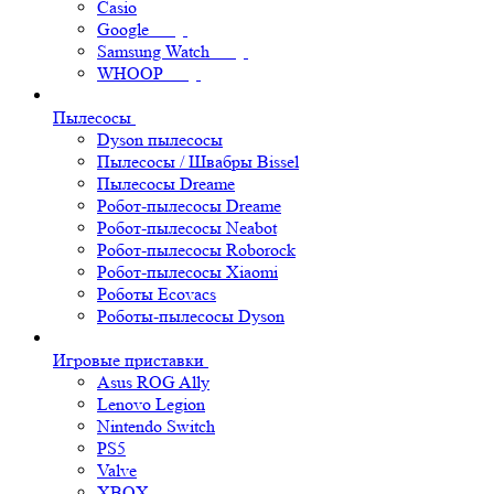
Casio
Google
Samsung Watch
WHOOP
Пылесосы
Dyson пылесосы
Пылесосы / Швабры Bissel
Пылесосы Dreame
Робот-пылесосы Dreame
Робот-пылесосы Neabot
Робот-пылесосы Roborock
Робот-пылесосы Xiaomi
Роботы Ecovacs
Роботы-пылесосы Dyson
Игровые приставки
Asus ROG Ally
Lenovo Legion
Nintendo Switch
PS5
Valve
XBOX