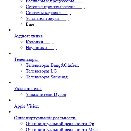
Ресиверы и процессоры
Сетевые проигрыватели
Системы караоке
Усилители звука
Еще
Аудиотехника
Колонки
Наушники
Телевизоры
Телевизоры Bang&Olufsen
Телевизоры LG
Телевизоры Samsung
Увлажнители
Увлажнители Dyson
Apple Vision
Очки виртуальной реальности
Очки виртуальной реальности Dji
Очки виртуальной реальности Meta