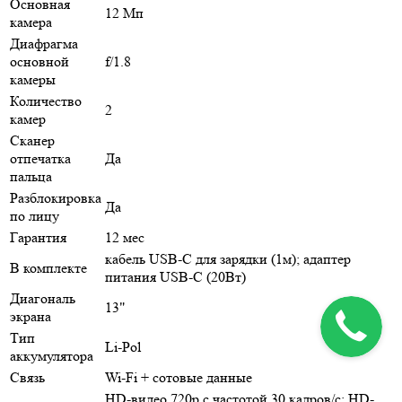
Основная
12 Мп
камера
Диафрагма
основной
f/1.8
камеры
Количество
2
камер
Сканер
отпечатка
Да
пальца
Разблокировка
Да
по лицу
Гарантия
12 мес
кабель USB-C для зарядки (1м); адаптер
В комплекте
питания USB-C (20Вт)
Диагональ
13"
экрана
Тип
Li-Pol
аккумулятора
Связь
Wi-Fi + сотовые данные
HD-видео 720p с частотой 30 кадров/ с; HD-