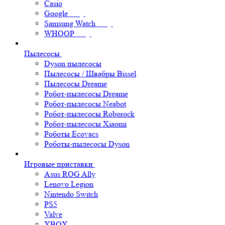
Casio
Google
Samsung Watch
WHOOP
Пылесосы
Dyson пылесосы
Пылесосы / Швабры Bissel
Пылесосы Dreame
Робот-пылесосы Dreame
Робот-пылесосы Neabot
Робот-пылесосы Roborock
Робот-пылесосы Xiaomi
Роботы Ecovacs
Роботы-пылесосы Dyson
Игровые приставки
Asus ROG Ally
Lenovo Legion
Nintendo Switch
PS5
Valve
XBOX