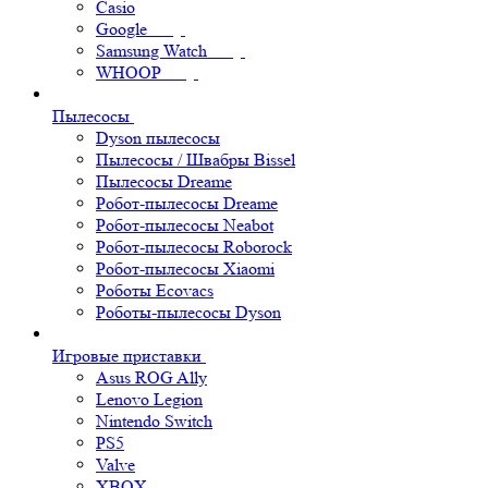
Casio
Google
Samsung Watch
WHOOP
Пылесосы
Dyson пылесосы
Пылесосы / Швабры Bissel
Пылесосы Dreame
Робот-пылесосы Dreame
Робот-пылесосы Neabot
Робот-пылесосы Roborock
Робот-пылесосы Xiaomi
Роботы Ecovacs
Роботы-пылесосы Dyson
Игровые приставки
Asus ROG Ally
Lenovo Legion
Nintendo Switch
PS5
Valve
XBOX