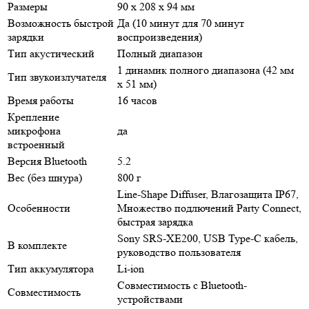
Размеры
90 x 208 x 94 мм
Возможность быстрой
Да (10 минут для 70 минут
зарядки
воспроизведения)
Тип акустический
Полный диапазон
1 динамик полного диапазона (42 мм
Тип звукоизлучателя
x 51 мм)
Время работы
16 часов
Крепление
микрофона
да
встроенный
Версия Bluetooth
5.2
Вес (без шнура)
800 г
Line-Shape Diffuser, Влагозащита IP67,
Особенности
Множество подлючений Party Connect,
быстрая зарядка
Sony SRS-XE200, USB Type-C кабель,
В комплекте
руководство пользователя
Тип аккумулятора
Li-ion
Совместимость с Bluetooth-
Совместимость
устройствами