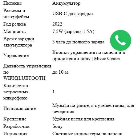
Питание
Аккумулятор
Разъемы и
USB-C для зарядки
интерфейсы
Год релиза
2022
Мощность
7.5W (зарядка 1.5A)
Время зарядки
3 часа до полного заряда
аккумулятора
Кнопки управления на панели и в
Управление
приложении Sony | Music Center
Дальность управления
по
до 10 м
WIFI/BLUETOOTH
Количество
встроенных
1
микрофоно
Музыка на улице, в путешествиях, для
Использование
вечеринок
Крепление
Удобная петля для крепления
Разработчик
Sony
Индикация
Световые индикаторы на панели