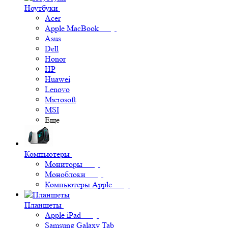
Ноутбуки
Acer
Apple MacBook
Asus
Dell
Honor
HP
Huawei
Lenovo
Microsoft
MSI
Еще
Компьютеры
Мониторы
Моноблоки
Компьютеры Apple
Планшеты
Apple iPad
Samsung Galaxy Tab