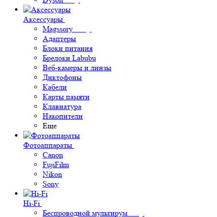
Аксессуары
Magssory
Адаптеры
Блоки питания
Брелоки Labubu
Веб-камеры и линзы
Диктофоны
Кабели
Карты памяти
Клавиатура
Накопители
Еще
Фотоаппараты
Canon
FujiFilm
Nikon
Sony
Hi-Fi
Беспроводной мультирум