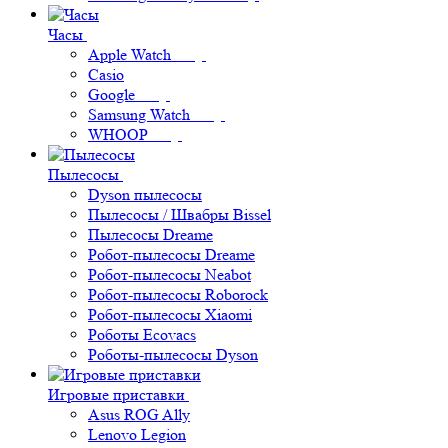
Часы
Apple Watch
Casio
Google
Samsung Watch
WHOOP
Пылесосы
Dyson пылесосы
Пылесосы / Швабры Bissel
Пылесосы Dreame
Робот-пылесосы Dreame
Робот-пылесосы Neabot
Робот-пылесосы Roborock
Робот-пылесосы Xiaomi
Роботы Ecovacs
Роботы-пылесосы Dyson
Игровые приставки
Asus ROG Ally
Lenovo Legion