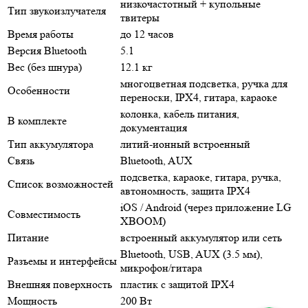
низкочастотный + купольные
Тип звукоизлучателя
твитеры
Время работы
до 12 часов
Версия Bluetooth
5.1
Вес (без шнура)
12.1 кг
многоцветная подсветка, ручка для
Особенности
переноски, IPX4, гитара, караоке
колонка, кабель питания,
В комплекте
документация
Тип аккумулятора
литий-ионный встроенный
Связь
Bluetooth, AUX
подсветка, караоке, гитара, ручка,
Список возможностей
автономность, защита IPX4
iOS / Android (через приложение LG
Совместимость
XBOOM)
Питание
встроенный аккумулятор или сеть
Bluetooth, USB, AUX (3.5 мм),
Разъемы и интерфейсы
микрофон/гитара
Внешняя поверхность
пластик с защитой IPX4
Мощность
200 Вт