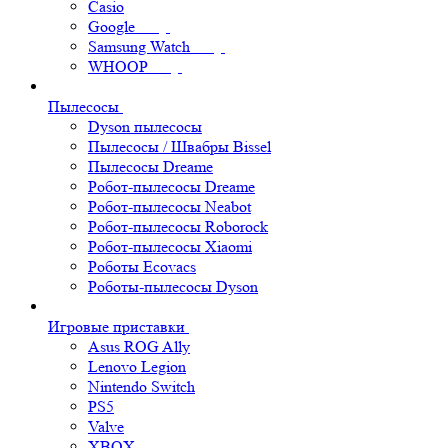
Casio
Google
Samsung Watch
WHOOP
Пылесосы
Dyson пылесосы
Пылесосы / Швабры Bissel
Пылесосы Dreame
Робот-пылесосы Dreame
Робот-пылесосы Neabot
Робот-пылесосы Roborock
Робот-пылесосы Xiaomi
Роботы Ecovacs
Роботы-пылесосы Dyson
Игровые приставки
Asus ROG Ally
Lenovo Legion
Nintendo Switch
PS5
Valve
XBOX