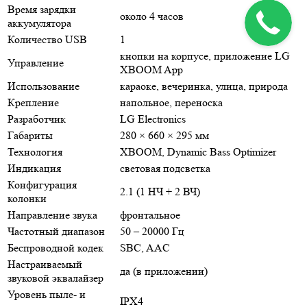
Время зарядки
около 4 часов
аккумулятора
Количество USB
1
кнопки на корпусе, приложение LG
Управление
XBOOM App
Использование
караоке, вечеринка, улица, природа
Крепление
напольное, переноска
Разработчик
LG Electronics
Габариты
280 × 660 × 295 мм
Технология
XBOOM, Dynamic Bass Optimizer
Индикация
световая подсветка
Конфигурация
2.1 (1 НЧ + 2 ВЧ)
колонки
Направление звука
фронтальное
Частотный диапазон
50 – 20000 Гц
Беспроводной кодек
SBC, AAC
Настраиваемый
да (в приложении)
звуковой эквалайзер
Уровень пыле- и
IPX4