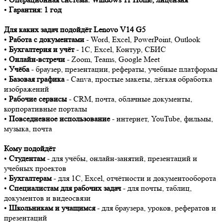
•
Гарантия: 1 год
Для каких задач подойдёт Lenovo V14 G5
•
Работа с документами
- Word, Excel, PowerPoint, Outlook
•
Бухгалтерия и учёт
- 1С, Excel, Контур, СБИС
•
Онлайн-встречи
- Zoom, Teams, Google Meet
•
Учёба
- браузер, презентации, рефераты, учебные платформы
•
Базовая графика
- Canva, простые макеты, лёгкая обработка
изображений
•
Рабочие сервисы
- CRM, почта, облачные документы,
корпоративные порталы
•
Повседневное использование
- интернет, YouTube, фильмы,
музыка, почта
Кому подойдёт
•
Студентам
- для учёбы, онлайн-занятий, презентаций и
учебных проектов
•
Бухгалтерам
- для 1С, Excel, отчётности и документооборота
•
Специалистам для рабочих задач
- для почты, таблиц,
документов и видеосвязи
•
Школьникам и учащимся
- для браузера, уроков, рефератов и
презентаций