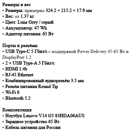
Размеры и вес
•
Размеры:
примерно
324.2 × 215.2 × 17.9 мм
•
Вес:
от
1.37 кг
•
Цвет:
Luna Grey / серый
•
Аккумулятор:
47 Wh
•
Адаптер питания:
65 Вт
Порты и разъёмы
•
USB Type-C 5 Гбит/с
с поддержкой Power Delivery 45-65 Вт и
DisplayPort 1.2
•
2 × USB Type-A 5 Гбит/с
•
HDMI 1.4b
•
RJ-45 Ethernet
•
Комбинированный аудиоразъём 3.5 мм
•
Разъём питания Round Tip
•
Wi-Fi 6
•
Bluetooth 5.2
Комплектация
•
Ноутбук Lenovo V14 G5 83HDA06AUS
•
Зарядное устройство 65 Вт
•
Кабель питания для России