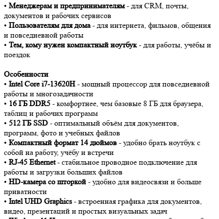
•
Менеджерам и предпринимателям
- для CRM, почты,
документов и рабочих сервисов
•
Пользователям для дома
- для интернета, фильмов, общения
и повседневной работы
•
Тем, кому нужен компактный ноутбук
- для работы, учёбы и
поездок
Особенности
•
Intel Core i7-13620H
- мощный процессор для повседневной
работы и многозадачности
•
16 ГБ DDR5
- комфортнее, чем базовые 8 ГБ для браузера,
таблиц и рабочих программ
•
512 ГБ SSD
- оптимальный объём для документов,
программ, фото и учебных файлов
•
Компактный формат 14 дюймов
- удобно брать ноутбук с
собой на работу, учёбу и встречи
•
RJ-45 Ethernet
- стабильное проводное подключение для
работы и загрузки больших файлов
•
HD-камера со шторкой
- удобно для видеосвязи и больше
приватности
•
Intel UHD Graphics
- встроенная графика для документов,
видео, презентаций и простых визуальных задач