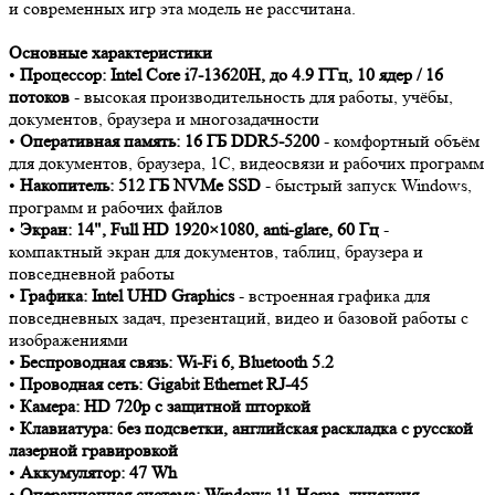
и современных игр эта модель не рассчитана.
Основные характеристики
•
Процессор: Intel Core i7-13620H, до 4.9 ГГц, 10 ядер / 16
потоков
- высокая производительность для работы, учёбы,
документов, браузера и многозадачности
•
Оперативная память: 16 ГБ DDR5-5200
- комфортный объём
для документов, браузера, 1С, видеосвязи и рабочих программ
•
Накопитель: 512 ГБ NVMe SSD
- быстрый запуск Windows,
программ и рабочих файлов
•
Экран: 14", Full HD 1920×1080, anti-glare, 60 Гц
-
компактный экран для документов, таблиц, браузера и
повседневной работы
•
Графика: Intel UHD Graphics
- встроенная графика для
повседневных задач, презентаций, видео и базовой работы с
изображениями
•
Беспроводная связь: Wi-Fi 6, Bluetooth 5.2
•
Проводная сеть: Gigabit Ethernet RJ-45
•
Камера: HD 720p с защитной шторкой
•
Клавиатура: без подсветки, английская раскладка с русской
лазерной гравировкой
•
Аккумулятор: 47 Wh
•
Операционная система: Windows 11 Home, лицензия