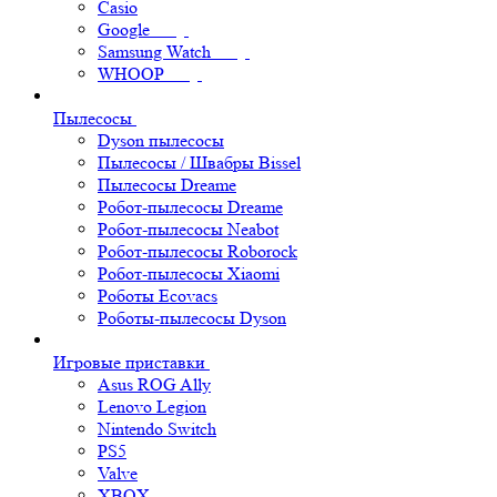
Casio
Google
Samsung Watch
WHOOP
Пылесосы
Dyson пылесосы
Пылесосы / Швабры Bissel
Пылесосы Dreame
Робот-пылесосы Dreame
Робот-пылесосы Neabot
Робот-пылесосы Roborock
Робот-пылесосы Xiaomi
Роботы Ecovacs
Роботы-пылесосы Dyson
Игровые приставки
Asus ROG Ally
Lenovo Legion
Nintendo Switch
PS5
Valve
XBOX