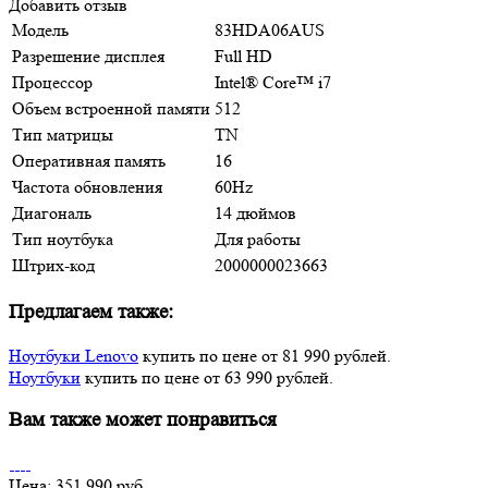
Добавить отзыв
Модель
83HDA06AUS
Разрешение дисплея
Full HD
Процессор
Intеl® Сorе™ i7
Объем встроенной памяти
512
Тип матрицы
TN
Оперативная память
16
Частота обновления
60Hz
Диагональ
14 дюймов
Тип ноутбука
Для работы
Штрих-код
2000000023663
Предлагаем также:
Ноутбуки Lenovo
купить по цене от 81 990 рублей.
Ноутбуки
купить по цене от 63 990 рублей.
Вам также может понравиться
Цена: 351 990 руб.