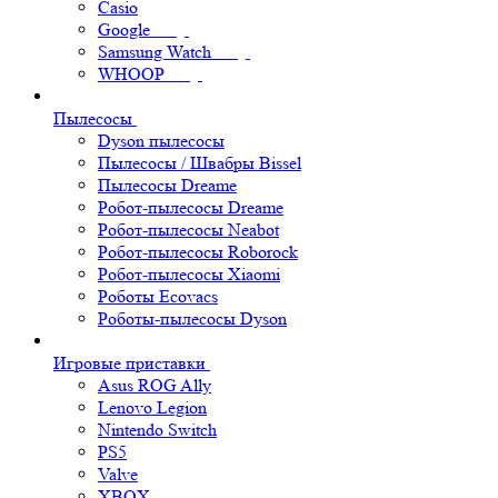
Casio
Google
Samsung Watch
WHOOP
Пылесосы
Dyson пылесосы
Пылесосы / Швабры Bissel
Пылесосы Dreame
Робот-пылесосы Dreame
Робот-пылесосы Neabot
Робот-пылесосы Roborock
Робот-пылесосы Xiaomi
Роботы Ecovacs
Роботы-пылесосы Dyson
Игровые приставки
Asus ROG Ally
Lenovo Legion
Nintendo Switch
PS5
Valve
XBOX