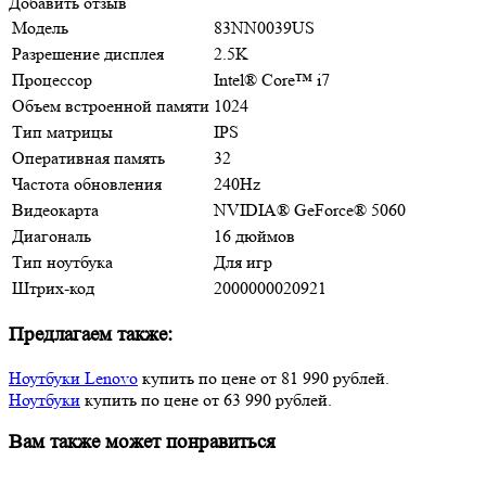
Добавить отзыв
Модель
83NN0039US
Разрешение дисплея
2.5K
Процессор
Intеl® Сorе™ i7
Объем встроенной памяти
1024
Тип матрицы
IPS
Оперативная память
32
Частота обновления
240Hz
Видеокарта
NVIDIА® GеFоrсе® 5060
Диагональ
16 дюймов
Тип ноутбука
Для игр
Штрих-код
2000000020921
Предлагаем также:
Ноутбуки Lenovo
купить по цене от 81 990 рублей.
Ноутбуки
купить по цене от 63 990 рублей.
Вам также может понравиться