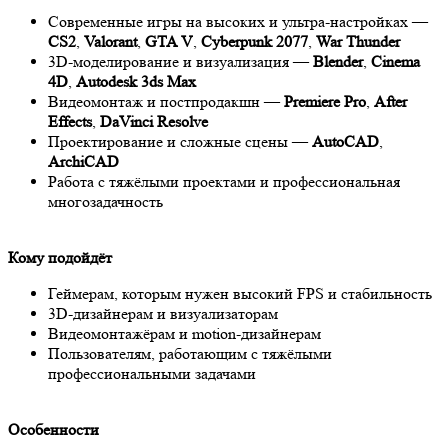
Современные игры на высоких и ультра-настройках —
CS2
,
Valorant
,
GTA V
,
Cyberpunk 2077
,
War Thunder
3D-моделирование и визуализация —
Blender
,
Cinema
4D
,
Autodesk 3ds Max
Видеомонтаж и постпродакшн —
Premiere Pro
,
After
Effects
,
DaVinci Resolve
Проектирование и сложные сцены —
AutoCAD
,
ArchiCAD
Работа с тяжёлыми проектами и профессиональная
многозадачность
Кому подойдёт
Геймерам, которым нужен высокий FPS и стабильность
3D-дизайнерам и визуализаторам
Видеомонтажёрам и motion-дизайнерам
Пользователям, работающим с тяжёлыми
профессиональными задачами
Особенности