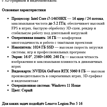
с 3D-графикой и видеомонтажом.
Основные характеристики
Процессор:
Intel Core i7-14650HX
—
16 ядер / 24 потока
,
максимальная частота
до 5.2 ГГц
, обеспечивает высокий
FPS в играх, быструю обработку 3D-сцен, рендер и
стабильную работу под длительной нагрузкой
Оперативная память:
16 ГБ
— комфортная
многозадачность и работа с тяжёлыми проектами
Накопитель:
1024 ГБ SSD
— высокая скорость загрузки
системы, игр и профессиональных программ
Экран:
16.0"
,
2560×1600
,
240 Гц
— высокая чёткость
изображения и максимальная плавность в динамичных
играх
Видеокарта:
NVIDIA GeForce RTX 5060 8 ГБ
— высокая
производительность в современных играх, 3D-графике
и видеомонтаже
Операционная система:
Windows 11 Home
Цвет:
Серый
Для каких задач подойдёт Lenovo Legion Pro 5 16