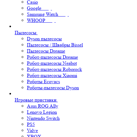
Casio
Google
Samsung Watch
WHOOP
Пылесосы
Dyson пылесосы
Пылесосы / Швабры Bissel
Пылесосы Dreame
Робот-пылесосы Dreame
Робот-пылесосы Neabot
Робот-пылесосы Roborock
Робот-пылесосы Xiaomi
Роботы Ecovacs
Роботы-пылесосы Dyson
Игровые приставки
Asus ROG Ally
Lenovo Legion
Nintendo Switch
PS5
Valve
XBOX