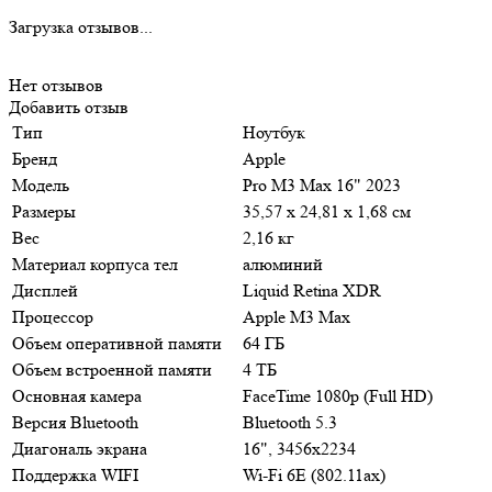
Загрузка отзывов...
Нет отзывов
Добавить отзыв
Тип
Ноутбук
Бренд
Apple
Модель
Pro M3 Max 16" 2023
Размеры
35,57 х 24,81 х 1,68 см
Вес
2,16 кг
Материал корпуса тел
алюминий
Дисплей
Liquid Retina XDR
Процессор
Apple M3 Max
Объем оперативной памяти
64 ГБ
Объем встроенной памяти
4 ТБ
Основная камера
FaceTime 1080p (Full HD)
Версия Bluetooth
Bluetooth 5.3
Диагональ экрана
16", 3456x2234
Поддержка WIFI
Wi-Fi 6E (802.11ax)