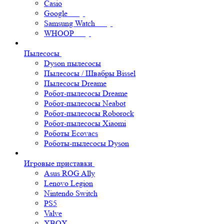
Casio
Google
Samsung Watch
WHOOP
Пылесосы
Dyson пылесосы
Пылесосы / Швабры Bissel
Пылесосы Dreame
Робот-пылесосы Dreame
Робот-пылесосы Neabot
Робот-пылесосы Roborock
Робот-пылесосы Xiaomi
Роботы Ecovacs
Роботы-пылесосы Dyson
Игровые приставки
Asus ROG Ally
Lenovo Legion
Nintendo Switch
PS5
Valve
XBOX