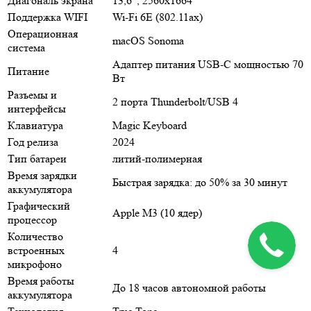
Диагональ экрана
13,6", 2560x1664
Поддержка WIFI
Wi-Fi 6E (802.11ax)
Операционная
macOS Sonoma
система
Адаптер питания USB-C мощностью 70
Питание
Вт
Разъемы и
2 порта Thunderbolt/USB 4
интерфейсы
Клавиатура
Magic Keyboard
Год релиза
2024
Тип батареи
литий-полимерная
Время зарядки
Быстрая зарядка: до 50% за 30 минут
аккумулятора
Графический
Apple M3 (10 ядер)
процессор
Количество
встроенных
4
микрофоно
Время работы
До 18 часов автономной работы
аккумулятора