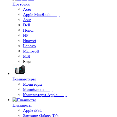
Ноутбуки
Acer
Apple MacBook
Asus
Dell
Honor
HP
Huawei
Lenovo
Microsoft
MSI
Еще
Компьютеры
Мониторы
Моноблоки
Компьютеры Apple
Планшеты
Apple iPad
Samsung Galaxy Tab