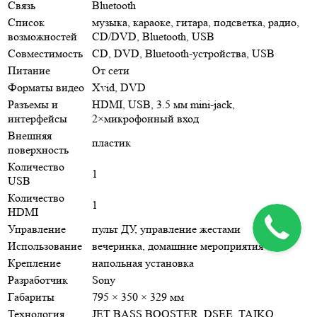
Связь
Bluetooth
Список
музыка, караоке, гитара, подсветка, радио,
возможностей
CD/DVD, Bluetooth, USB
Совместимость
CD, DVD, Bluetooth-устройства, USB
Питание
От сети
Форматы видео
Xvid, DVD
Разъемы и
HDMI, USB, 3.5 мм mini-jack,
интерфейсы
2×микрофонный вход
Внешняя
пластик
поверхность
Количество
1
USB
Количество
1
HDMI
Управление
пульт ДУ, управление жестами
Использование
вечеринка, домашние мероприятия
Крепление
напольная установка
Разработчик
Sony
Габариты
795 × 350 × 329 мм
Технология
JET BASS BOOSTER, DSEE, TAIKO