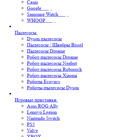
Casio
Google
Samsung Watch
WHOOP
Пылесосы
Dyson пылесосы
Пылесосы / Швабры Bissel
Пылесосы Dreame
Робот-пылесосы Dreame
Робот-пылесосы Neabot
Робот-пылесосы Roborock
Робот-пылесосы Xiaomi
Роботы Ecovacs
Роботы-пылесосы Dyson
Игровые приставки
Asus ROG Ally
Lenovo Legion
Nintendo Switch
PS5
Valve
XBOX