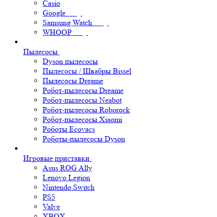
Casio
Google
Samsung Watch
WHOOP
Пылесосы
Dyson пылесосы
Пылесосы / Швабры Bissel
Пылесосы Dreame
Робот-пылесосы Dreame
Робот-пылесосы Neabot
Робот-пылесосы Roborock
Робот-пылесосы Xiaomi
Роботы Ecovacs
Роботы-пылесосы Dyson
Игровые приставки
Asus ROG Ally
Lenovo Legion
Nintendo Switch
PS5
Valve
XBOX