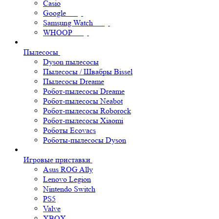
Casio
Google
Samsung Watch
WHOOP
Пылесосы
Dyson пылесосы
Пылесосы / Швабры Bissel
Пылесосы Dreame
Робот-пылесосы Dreame
Робот-пылесосы Neabot
Робот-пылесосы Roborock
Робот-пылесосы Xiaomi
Роботы Ecovacs
Роботы-пылесосы Dyson
Игровые приставки
Asus ROG Ally
Lenovo Legion
Nintendo Switch
PS5
Valve
XBOX