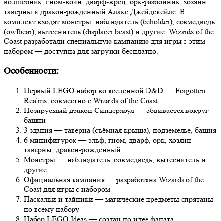
волшебник, гном-воин, дварф-жрец, орк-разбойник, хозяин
таверны и дракон-рождённый Алакс Джейдскейлс. В
комплект входят монстры: наблюдатель (бeholder), совмедведь
(owlbear), вытеснитель (displacer beast) и другие. Wizards of the
Coast разработали специальную кампанию для игры с этим
набором — доступна для загрузки бесплатно.
Особенности:
Первый LEGO набор во вселенной D&D — Forgotten
Realms, совместно с Wizards of the Coast
Позируемый дракон Синдерхоул — обвивается вокруг
башни
3 здания — таверна (съёмная крыша), подземелье, башня
6 минифигурок — эльф, гном, дварф, орк, хозяин
таверны, дракон-рождённый
Монстры — наблюдатель, совмедведь, вытеснитель и
другие
Официальная кампания — разработана Wizards of the
Coast для игры с набором
Пасхалки и тайники — магические предметы спрятаны
по всему набору
Набор LEGO Ideas — создан по идее фаната,