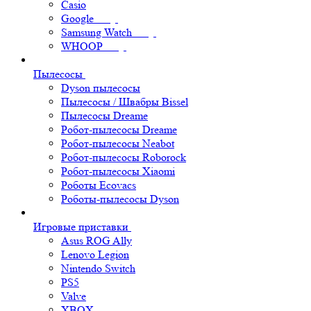
Casio
Google
Samsung Watch
WHOOP
Пылесосы
Dyson пылесосы
Пылесосы / Швабры Bissel
Пылесосы Dreame
Робот-пылесосы Dreame
Робот-пылесосы Neabot
Робот-пылесосы Roborock
Робот-пылесосы Xiaomi
Роботы Ecovacs
Роботы-пылесосы Dyson
Игровые приставки
Asus ROG Ally
Lenovo Legion
Nintendo Switch
PS5
Valve
XBOX