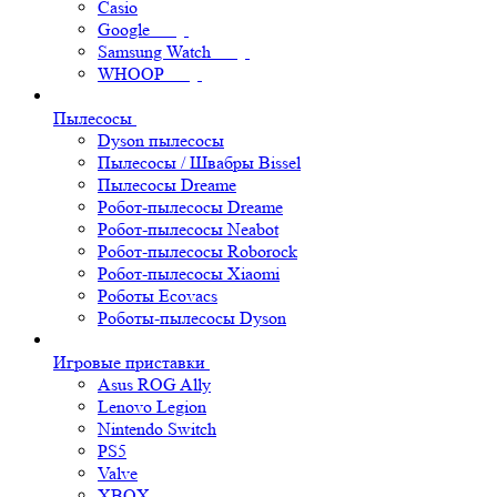
Casio
Google
Samsung Watch
WHOOP
Пылесосы
Dyson пылесосы
Пылесосы / Швабры Bissel
Пылесосы Dreame
Робот-пылесосы Dreame
Робот-пылесосы Neabot
Робот-пылесосы Roborock
Робот-пылесосы Xiaomi
Роботы Ecovacs
Роботы-пылесосы Dyson
Игровые приставки
Asus ROG Ally
Lenovo Legion
Nintendo Switch
PS5
Valve
XBOX