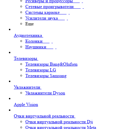
Ресиверы и процессоры
Сетевые проигрыватели
Системы караоке
Усилители звука
Еще
Аудиотехника
Колонки
Наушники
Телевизоры
Телевизоры Bang&Olufsen
Телевизоры LG
Телевизоры Samsung
Увлажнители
Увлажнители Dyson
Apple Vision
Очки виртуальной реальности
Очки виртуальной реальности Dji
Очки виртуальной реальности Meta