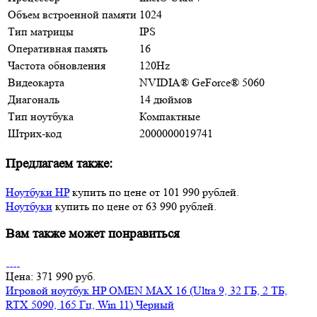
Объем встроенной памяти
1024
Тип матрицы
IPS
Оперативная память
16
Частота обновления
120Hz
Видеокарта
NVIDIА® GеFоrсе® 5060
Диагональ
14 дюймов
Тип ноутбука
Компактные
Штрих-код
2000000019741
Предлагаем также:
Ноутбуки HP
купить по цене от 101 990 рублей.
Ноутбуки
купить по цене от 63 990 рублей.
Вам также может понравиться
Цена: 371 990 руб.
Игровой ноутбук HP OMEN MAX 16 (Ultra 9, 32 ГБ, 2 ТБ,
RTX 5090, 165 Гц, Win 11) Черный