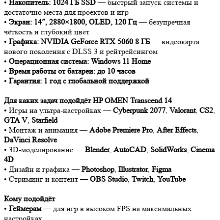
•
Накопитель: 1024 ГБ SSD
— быстрый запуск системы и
достаточно места для проектов и игр
•
Экран: 14″, 2880×1800, OLED, 120 Гц
— безупречная
чёткость и глубокий цвет
•
Графика: NVIDIA GeForce RTX 5060 8 ГБ
— видеокарта
нового поколения с DLSS 3 и рейтрейсингом
•
Операционная система: Windows 11 Home
•
Время работы от батареи: до 10 часов
•
Гарантия: 1 год с глобальной поддержкой
Для каких задач подойдёт HP OMEN Transcend 14
• Игры на ультра-настройках —
Cyberpunk 2077
,
Valorant
,
CS2
,
GTA V
,
Starfield
• Монтаж и анимация —
Adobe Premiere Pro
,
After Effects
,
DaVinci Resolve
• 3D-моделирование —
Blender
,
AutoCAD
,
SolidWorks
,
Cinema
4D
• Дизайн и графика —
Photoshop
,
Illustrator
,
Figma
• Стриминг и контент —
OBS Studio
,
Twitch
,
YouTube
Кому подойдёт
•
Геймерам
— для игр в высоком FPS на максимальных
настройках