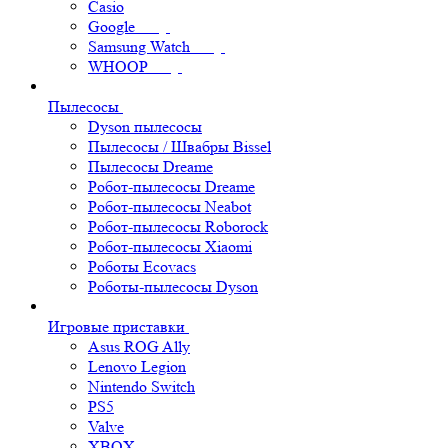
Casio
Google
Samsung Watch
WHOOP
Пылесосы
Dyson пылесосы
Пылесосы / Швабры Bissel
Пылесосы Dreame
Робот-пылесосы Dreame
Робот-пылесосы Neabot
Робот-пылесосы Roborock
Робот-пылесосы Xiaomi
Роботы Ecovacs
Роботы-пылесосы Dyson
Игровые приставки
Asus ROG Ally
Lenovo Legion
Nintendo Switch
PS5
Valve
XBOX