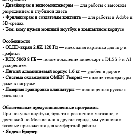
•
Дизайнерам и видеомонтажёрам
— для работы с высоким
разрешением и глубиной цвета
•
Фрилансерам и создателям контента
— для работы в Adobe и
3D-средах
•
Тем, кому нужен мощный ноутбук в компактном корпусе
Особенности
•
OLED-экран 2.8K 120 Гц
— идеальная картинка для игр и
графики
•
RTX 5060 8 ГБ
— новое поколение видеокарт с DLSS 3 и AI-
ускорением
•
Лёгкий алюминиевый корпус 1.6 кг
— удобен в дороге
•
Система охлаждения OMEN Tempest
— низкие температуры
даже в нагрузке
•
Лазерная гравировка клавиатуры
— полноценная русская
раскладка
Обязательные предустановленные программы
При покупке ноутбука, будь то в розничном магазине, с
доставкой по Москве или в другие города, мы установим
базовые приложения для комфортной работы:
•
Яндекс Браузер