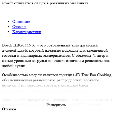
может отличаться от цен в розничных магазинах
Описание
Отзывы
Характеристики
Bosch HBG635NS1 – это современный электрический
духовой шкаф, который идеально подходит для ежедневной
готовки и кулинарных экспериментов. С объемом 71 литр и
пятью уровнями загрузки он станет отличным решением для
любой кухни.
Особенностью модели является функция 4D True Fan Cooking,
обеспечивающая равномерное распределение горячего
воздуха. Это позволяет готовить несколько блюд
одновременно, гарантируя идеальные результаты.
AutoPilot с 10 программами подберет оптимальные параметры
для популярных рецептов, а интуитивный TFT-дисплей
Развернуть
Отзывы
делает управление процессом готовки простым и удобным.