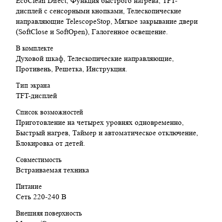
EcoClean Direct, Функция быстрого нагрева, TFT-
Температурный диапазон 30–300 °C – от домашнего
йогурта до пиццы.
дисплей с сенсорными кнопками, Телескопические
Телескопические направляющие TelescopeStop –
направляющие TelescopeStop, Мягкое закрывание двери
легкость и безопасность при загрузке блюд.
(SoftClose и SoftOpen), Галогенное освещение.
SoftClose – бесшумное и плавное закрытие дверцы.
В комплекте
12 режимов готовки – включая гриль, конвекцию и
Духовой шкаф, Телескопические направляющие,
разморозку.
Противень, Решетка, Инструкция.
Класс энергопотребления A+ – экономия
электроэнергии.
Тип экрана
Блокировка от детей – дополнительная защита для
TFT-дисплей
безопасного использования.
Современный дизайн – элегантный внешний вид с
Список возможностей
премиальными материалами.
Приготовление на четырех уровнях одновременно,
Быстрый нагрев, Таймер и автоматическое отключение,
Характеристики:
Блокировка от детей.
Производитель: Bosch
Совместимость
Объем камеры: 71 литр.
Встраиваемая техника
Температурный диапазон: 30–300 °C.
Питание
Режимы приготовления: Гриль, конвекция, разморозка
Сеть 220-240 В
Очистка: Каталитическая (EcoClean Direct), очистка
паром (Cleaning Assistance)
Внешняя поверхность
Количество режимов: 12