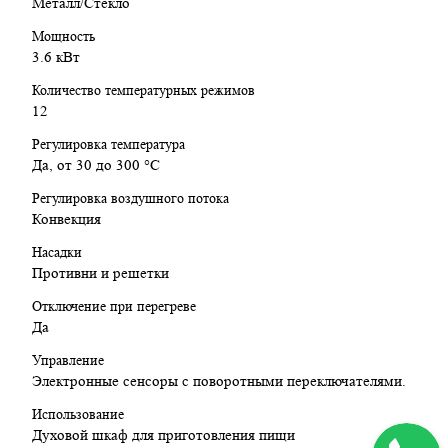
Металл/Стекло
Энергопотребление: Класс A+
Мощность подключения: 3.6 кВт
Мощность
Направляющие: Телескопические на одном уровне
3.6 кВт
Функции: Термостат, таймер, автоотключение, TFT-
Количество температурных режимов
дисплей, защита от детей
12
Дверца: 3-слойное стекло, автодоводчик SoftClose
Габариты (ВхШхГ): 59.5x59.4x56.8 см
Регулировка температура
Размеры для встраивания (ВхШхГ): 58.5x56x55 см
Да, от 30 до 300 °C
Заключение:
Регулировка воздушного потока
Конвекция
Bosch HBG635NS1 – это духовой шкаф, который сочетает в
Насадки
себе премиальный дизайн, удобство использования и
передовые технологии. Идеально подходит для тех, кто
Противни и решетки
стремится к безупречным результатам в приготовлении,
Отключение при перегреве
минимальным усилиям в уходе и максимальному комфорту на
Да
кухне.
Управление
Электронные сенсоры с поворотными переключателями.
Использование
Духовой шкаф для приготовления пищи