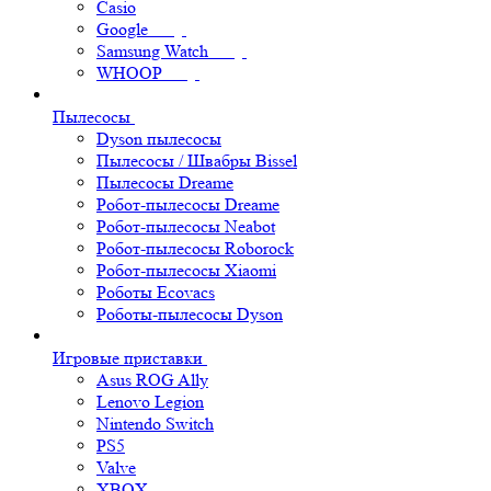
Casio
Google
Samsung Watch
WHOOP
Пылесосы
Dyson пылесосы
Пылесосы / Швабры Bissel
Пылесосы Dreame
Робот-пылесосы Dreame
Робот-пылесосы Neabot
Робот-пылесосы Roborock
Робот-пылесосы Xiaomi
Роботы Ecovacs
Роботы-пылесосы Dyson
Игровые приставки
Asus ROG Ally
Lenovo Legion
Nintendo Switch
PS5
Valve
XBOX