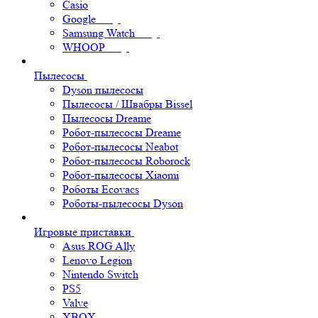
Casio
Google
Samsung Watch
WHOOP
Пылесосы
Dyson пылесосы
Пылесосы / Швабры Bissel
Пылесосы Dreame
Робот-пылесосы Dreame
Робот-пылесосы Neabot
Робот-пылесосы Roborock
Робот-пылесосы Xiaomi
Роботы Ecovacs
Роботы-пылесосы Dyson
Игровые приставки
Asus ROG Ally
Lenovo Legion
Nintendo Switch
PS5
Valve
XBOX