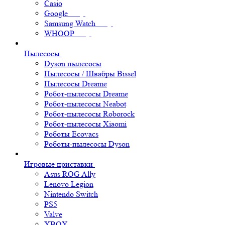
Casio
Google
Samsung Watch
WHOOP
Пылесосы
Dyson пылесосы
Пылесосы / Швабры Bissel
Пылесосы Dreame
Робот-пылесосы Dreame
Робот-пылесосы Neabot
Робот-пылесосы Roborock
Робот-пылесосы Xiaomi
Роботы Ecovacs
Роботы-пылесосы Dyson
Игровые приставки
Asus ROG Ally
Lenovo Legion
Nintendo Switch
PS5
Valve
XBOX