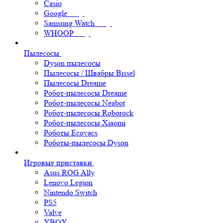
Casio
Google
Samsung Watch
WHOOP
Пылесосы
Dyson пылесосы
Пылесосы / Швабры Bissel
Пылесосы Dreame
Робот-пылесосы Dreame
Робот-пылесосы Neabot
Робот-пылесосы Roborock
Робот-пылесосы Xiaomi
Роботы Ecovacs
Роботы-пылесосы Dyson
Игровые приставки
Asus ROG Ally
Lenovo Legion
Nintendo Switch
PS5
Valve
XBOX