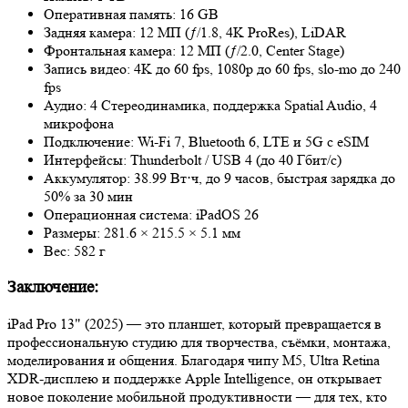
Оперативная память: 16 GB
Задняя камера: 12 МП (ƒ/1.8, 4K ProRes), LiDAR
Фронтальная камера: 12 МП (ƒ/2.0, Center Stage)
Запись видео: 4K до 60 fps, 1080p до 60 fps, slo-mo до 240
fps
Аудио: 4 Стереодинамика, поддержка Spatial Audio, 4
микрофона
Подключение: Wi‑Fi 7, Bluetooth 6, LTE и 5G с eSIM
Интерфейсы: Thunderbolt / USB 4 (до 40 Гбит/с)
Аккумулятор: 38.99 Вт⋅ч, до 9 часов, быстрая зарядка до
50% за 30 мин
Операционная система: iPadOS 26
Размеры: 281.6 × 215.5 × 5.1 мм
Вес: 582 г
Заключение:
iPad Pro 13" (2025) — это планшет, который превращается в
профессиональную студию для творчества, съёмки, монтажа,
моделирования и общения. Благодаря чипу M5, Ultra Retina
XDR-дисплею и поддержке Apple Intelligence, он открывает
новое поколение мобильной продуктивности — для тех, кто