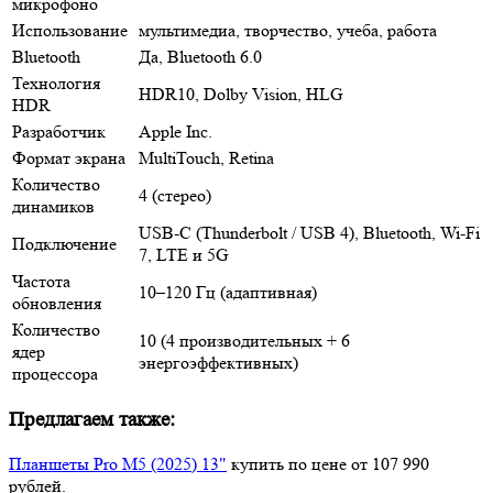
микрофоно
Использование
мультимедиа, творчество, учеба, работа
Bluetooth
Да, Bluetooth 6.0
Технология
HDR10, Dolby Vision, HLG
HDR
Разработчик
Apple Inc.
Формат экрана
MultiTouch, Retina
Количество
4 (стерео)
динамиков
USB-C (Thunderbolt / USB 4), Bluetooth, Wi‑Fi
Подключение
7, LTE и 5G
Частота
10–120 Гц (адаптивная)
обновления
Количество
10 (4 производительных + 6
ядер
энергоэффективных)
процессора
Предлагаем также:
Планшеты Pro M5 (2025) 13"
купить по цене от 107 990
рублей.