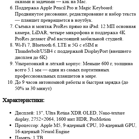
окнами и задачами — как на Mac.
Поддержка Apple Pencil Pro и Magic Keyboard:
Продвинутое рисование, редактирование и набор текста
— планшет превращается в ноутбук.
Съёмка и монтаж ProRes прямо на iPad: 12 МП основная
камера, LiDAR, четыре микрофона и поддержка 4K
ProRes делают iPad настоящей мобильной студией.
Wi‑Fi 7, Bluetooth 6, LTE и 5G с eSIM и
Thunderbolt/USB4 с поддержкой DisplayPort (внешнего
дисплея до 6K)
Ультратонкий и лёгкий корпус: Меньше 600 г, толщина
всего 5.1 мм — один из самых портативных
профессиональных планшетов в мире.
До 9 часов автономной работы и быстрая зарядка (до
50% за 30 минут)
Характеристики:
Дисплей: 13", Ultra Retina XDR OLED, Nano-texture
display, 2752×2064, 1600 нит HDR, ProMotion
Процессор: Apple M5, 9‑ядерный CPU, 10‑ядерный GPU,
16‑ядерный Neural Engine
Память: 1 TB