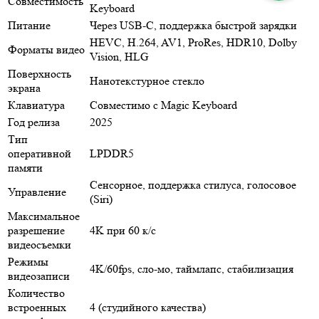
Совместимость
Keyboard
Питание
Через USB-C, поддержка быстрой зарядки
HEVC, H.264, AV1, ProRes, HDR10, Dolby
Форматы видео
Vision, HLG
Поверхность
Нанотекстурное стекло
экрана
Клавиатура
Cовместимо с Magic Keyboard
Год релиза
2025
Тип
оперативной
LPDDR5
памяти
Сенсорное, поддержка стилуса, голосовое
Управление
(Siri)
Максимальное
разрешение
4K при 60 к/с
видеосъемки
Режимы
4K/60fps, сло-мо, таймлапс, стабилизация
видеозаписи
Количество
встроенных
4 (студийного качества)