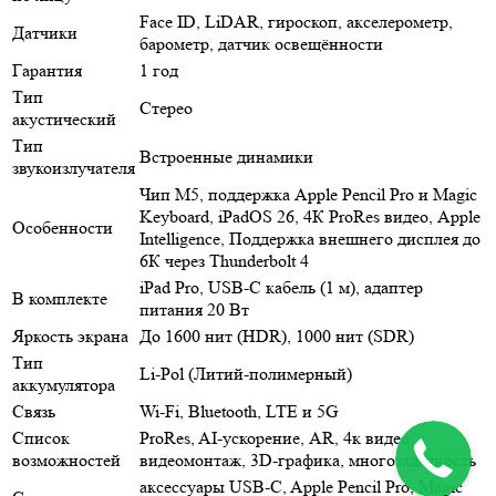
Face ID, LiDAR, гироскоп, акселерометр,
Датчики
барометр, датчик освещённости
Гарантия
1 год
Тип
Стерео
акустический
Тип
Встроенные динамики
звукоизлучателя
Чип М5, поддержка Apple Pencil Pro и Magic
Keyboard, iPadOS 26, 4К ProRes видео, Apple
Особенности
Intelligence, Поддержка внешнего дисплея до
6К через Thunderbolt 4
iPad Pro, USB-C кабель (1 м), адаптер
В комплекте
питания 20 Вт
Яркость экрана
До 1600 нит (HDR), 1000 нит (SDR)
Тип
Li-Pol (Литий-полимерный)
аккумулятора
Связь
Wi-Fi, Bluetooth, LTE и 5G
Список
ProRes, AI-ускорение, AR, 4к видео,
возможностей
видеомонтаж, 3D-графика, многозадачность
аксессуары USB‑C, Apple Pencil Pro, Magic