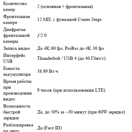
Количество
2 (основная + фронтальная)
камер
Фронтальная
12 МП, с функцией Center Stage
камера
Диафрагма
фронтальной
ƒ/2.0
камеры
Запись видео
До 4K 60 fps, ProRes до 4K 30 fps
Интерфейс
Thunderbolt / USB 4 (до 40 Гбит/с)
USB
Емкость
38.99 Вт⋅ч
аккумулятора
Время работы
при
9 часов (при использовании LTE)
произведении
видео
Возможность
быстрой
Да, до 50% за ~30 минут (при 60W зарядке)
зарядки
Разблокировка
Да (Face ID)
по лицу