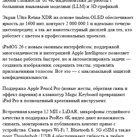
любой сложности: от 4K‑видеомонтажа до работы с
большими языковыми моделями (LLM) и 3D‑графикой.
Экран Ultra Retina XDR на основе tandem OLED обеспечивает
яркость до 1600 нит, контраст 2 000 000:1 и идеально точную
цветопередачу, а так же нанотекстурный дисплей для тех, кто
работает с цветом в профессиональных проектах.
iPadOS 26 с новым оконным интерфейсом, поддержкой
многозадачности и интеграцией Apple Intelligence позволяет
не только работать быстрее, но и автоматизировать задачи —
создавать изображения, сокращать тексты, управлять
приложениями голосом. Всё это — с максимальной защитой
конфиденциальности.
Поддержка Apple Pencil Pro (новые жесты, обратная связь и
эффект парения) и клавиатур Magic Keyboard превращают
iPad Pro в полноценный креативный инструмент.
Встроенная камера 12 МП с LiDAR, микрофоны студийного
качества и поддержка ProRes 4K‑видео дают возможность
снимать, монтировать и публиковать контент прямо с
устройства. Связь через Wi‑Fi 7, Bluetooth 6, 5G eSIM а также
порт Thunderbolt / USB 4 обеспечивают гибкость в любых