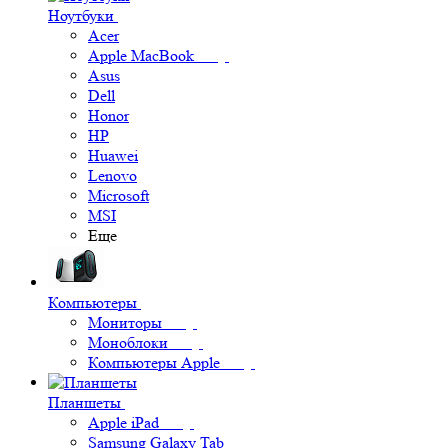
Ноутбуки
Acer
Apple MacBook
Asus
Dell
Honor
HP
Huawei
Lenovo
Microsoft
MSI
Еще
Компьютеры
Мониторы
Моноблоки
Компьютеры Apple
Планшеты
Apple iPad
Samsung Galaxy Tab