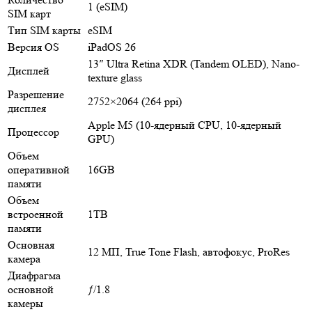
1 (eSIM)
SIM карт
Тип SIM карты
eSIM
Версия OS
iPadOS 26
13″ Ultra Retina XDR (Tandem OLED), Nano-
Дисплей
texture glass
Разрешение
2752×2064 (264 ppi)
дисплея
Apple M5 (10‑ядерный CPU, 10‑ядерный
Процессор
GPU)
Объем
оперативной
16GB
памяти
Объем
встроенной
1TB
памяти
Основная
12 МП, True Tone Flash, автофокус, ProRes
камера
Диафрагма
основной
ƒ/1.8
камеры