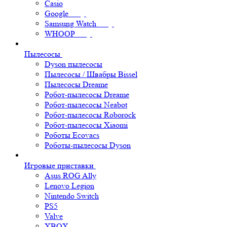
Casio
Google
Samsung Watch
WHOOP
Пылесосы
Dyson пылесосы
Пылесосы / Швабры Bissel
Пылесосы Dreame
Робот-пылесосы Dreame
Робот-пылесосы Neabot
Робот-пылесосы Roborock
Робот-пылесосы Xiaomi
Роботы Ecovacs
Роботы-пылесосы Dyson
Игровые приставки
Asus ROG Ally
Lenovo Legion
Nintendo Switch
PS5
Valve
XBOX