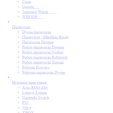
Casio
Google
Samsung Watch
WHOOP
Пылесосы
Dyson пылесосы
Пылесосы / Швабры Bissel
Пылесосы Dreame
Робот-пылесосы Dreame
Робот-пылесосы Neabot
Робот-пылесосы Roborock
Робот-пылесосы Xiaomi
Роботы Ecovacs
Роботы-пылесосы Dyson
Игровые приставки
Asus ROG Ally
Lenovo Legion
Nintendo Switch
PS5
Valve
XBOX