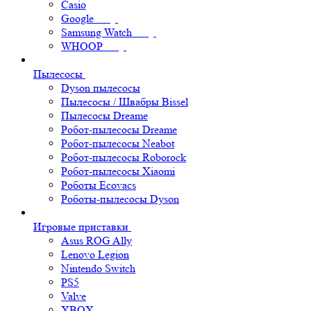
Casio
Google
Samsung Watch
WHOOP
Пылесосы
Dyson пылесосы
Пылесосы / Швабры Bissel
Пылесосы Dreame
Робот-пылесосы Dreame
Робот-пылесосы Neabot
Робот-пылесосы Roborock
Робот-пылесосы Xiaomi
Роботы Ecovacs
Роботы-пылесосы Dyson
Игровые приставки
Asus ROG Ally
Lenovo Legion
Nintendo Switch
PS5
Valve
XBOX