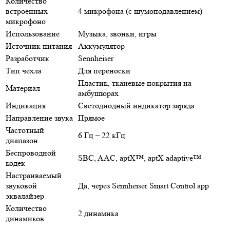
Количество
встроенных
4 микрофона (с шумоподавлением)
микрофоно
Использование
Музыка, звонки, игры
Источник питания
Аккумулятор
Разработчик
Sennheiser
Тип чехла
Для переноски
Пластик, тканевые покрытия на
Материал
амбушюрах
Индикация
Светодиодный индикатор заряда
Направление звука
Прямое
Частотный
6 Гц – 22 кГц
диапазон
Беспроводной
SBC, AAC, aptX™, aptX adaptive™
кодек
Настраиваемый
звуковой
Да, через Sennheiser Smart Control app
эквалайзер
Количество
2 динамика
динамиков